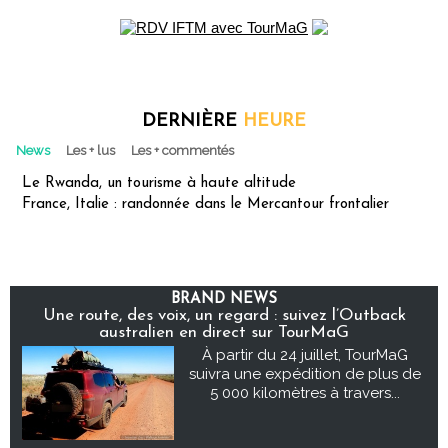
DERNIÈRE
HEURE
News
Les + lus
Les + commentés
Le Rwanda, un tourisme à haute altitude
France, Italie : randonnée dans le Mercantour frontalier
BRAND NEWS
Une route, des voix, un regard : suivez l’Outback
australien en direct sur TourMaG
À partir du 24 juillet, TourMaG
suivra une expédition de plus de
5 000 kilomètres à travers...