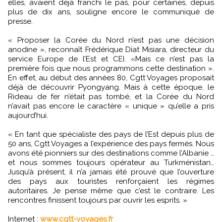
elles, avaient déjà franchi le pas, pour certaines, depuis
plus de dix ans, souligne encore le communiqué de
presse.
« Proposer la Corée du Nord n’est pas une décision
anodine », reconnaît Frédérique Diat Misiara, directeur du
service Europe de l’Est et CEI. «Mais ce n’est pas la
première fois que nous programmons cette destination ».
En effet, au début des années 80, Cgtt Voyages proposait
déjà de découvrir Pyongyang. Mais à cette époque, le
Rideau de fer n’était pas tombé, et la Corée du Nord
n’avait pas encore le caractère « unique » qu’elle a pris
aujourd’hui.
« En tant que spécialiste des pays de l’Est depuis plus de
50 ans, Cgtt Voyages a l’expérience des pays fermés. Nous
avons été pionniers sur des destinations comme l’Albanie …
et nous sommes toujours opérateur au Turkménistan…
Jusqu’à présent, il n’a jamais été prouvé que l’ouverture
des pays aux touristes renforçaient les régimes
autoritaires. Je pense même que c’est le contraire. Les
rencontres finissent toujours par ouvrir les esprits. »
Internet :
www.cgtt-voyages.fr