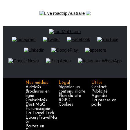
Nos médias
Légal
Utiles
AirMaG
Signaler un
Contact
Brochures en
contenu illicite
Publicité
ligne
Plan du site
Agenda
CruiseMaG
RGPD
La presse en
DestiMaG
Cookies
parle
Futuroscopie
La Travel Tech
LuxuryTravelMa
G
Partez en