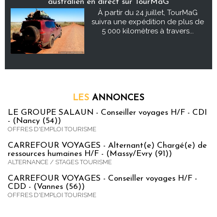
australien en direct sur TourMaG
À partir du 24 juillet, TourMaG
suivra une expédition de plus de
5 000 kilomètres à travers...
LES
ANNONCES
LE GROUPE SALAUN - Conseiller voyages H/F - CDI
- (Nancy (54))
OFFRES D'EMPLOI TOURISME
CARREFOUR VOYAGES - Alternant(e) Chargé(e) de
ressources humaines H/F - (Massy/Evry (91))
ALTERNANCE / STAGES TOURISME
CARREFOUR VOYAGES - Conseiller voyages H/F -
CDD - (Vannes (56))
OFFRES D'EMPLOI TOURISME