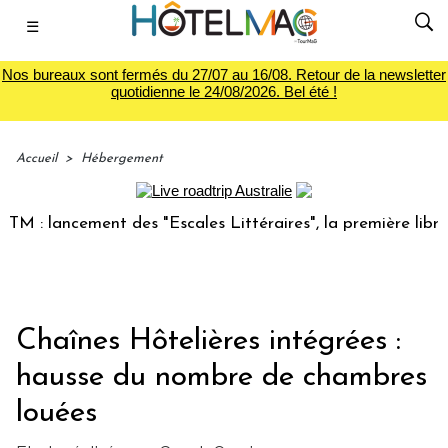
☰
Nos bureaux sont fermés du 27/07 au 16/08. Retour de la newsletter
quotidienne le 24/08/2026. Bel été !
Accueil
>
Hébergement
: lancement des "Escales Littéraires", la première librairie
Chaînes Hôtelières intégrées :
hausse du nombre de chambres
louées