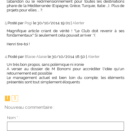
l’abandon ou le redimensionnement pour toutes les destinations
phare de la Méditerranée (Espagne, Grèce, Turquie, Italie …). Plus de
projets pour elles … ?.
5.
Posté par
Pogi
le 30/10/2014 19:01
|
Alerter
Magnifique article criant de vérité ! "Le Club doit revenir à ses
fondamentaux" Si seulement cela pouvait arriver :'(
Henri tire-toi !
4.
Posté par
Blaise Alaise
le 30/10/2014 18:50
|
Alerter
Un très bon propos, sans polémique ni ironie
A verser au dossier de M Bonomi pour accréditer l'idée qu'un
retournement est possible
Le management actuel est bien loin du compte; les éléments
présentés sont tout simplement éloquents
1
2
Nouveau commentaire :
Nom * :