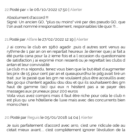
22.
Posté par
x
le 06/10/2022 17:50
|
Alerter
Absolument d'accord !!!
Signé: Un ancien GO, "plus ou moins" viré par des pseudo GO, que
l'on avait nommé irresponsablement, responsables (de quoi ?)...
21.
Posté par
Alfare
le 27/02/2022 12:19
|
Alerter
J ai connu le club en 1980 agadir ,puis d autres sont venus au
rythme de 1 par an on en repartait heureux ,le dernier que j ai fait a
été punta cana pour la 2 ieme fois et a l occasion du questionnaire
de satisfaction j ai exprimé mon ressenti ou je regrettait les clubs d
antan et leur convivialité
Le club m a répondu, tenez vous bien que le but était d augmenter
les prix de 15 pour cent par an et queaujourdhui le pdg avait tiré un
trait ,sur le passé que les gm ne voulaient plus être acceuillis avec
des go qui chantent agadou dou dou et qui ils souhaitaient des gm
haut de gamme (sic) qui eux n hésitent pas a se payer des
massages aux pruneaux pour 200 euros
Voila vous avez compris mais il faut être riche pour cela le club n
est plus qu une hôtellerie de luxe mais avec des concurrents bien
moins chers
20.
Posté par
Reguis
le 05/01/2018 14:04
|
Alerter
Je suis parfaitement d’accord avec arro, c’est une ridicule ode au
c’etait mieux avant.... c’est complètement ignorer l’évolution de la