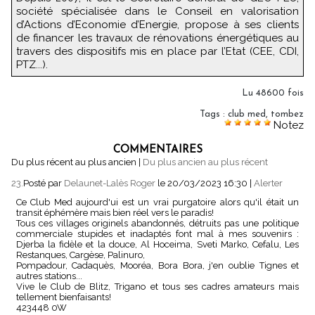
société spécialisée dans le Conseil en valorisation
d’Actions d’Economie d’Energie, propose à ses clients
de financer les travaux de rénovations énergétiques au
travers des dispositifs mis en place par l’Etat (CEE, CDI,
PTZ...).
Lu 48600 fois
Tags
:
club med
,
tombez
Notez
COMMENTAIRES
Du plus récent au plus ancien
|
Du plus ancien au plus récent
23.
Posté par
Delaunet-Lalès Roger
le 20/03/2023 16:30
|
Alerter
Ce Club Med aujourd'ui est un vrai purgatoire alors qu'il était un
transit éphémère mais bien réel vers le paradis!
Tous ces villages originels abandonnés, détruits pas une politique
commerciale stupides et inadaptés font mal à mes souvenirs :
Djerba la fidèle et la douce, Al Hoceima, Sveti Marko, Cefalu, Les
Restanques, Cargèse, Palinuro,
Pompadour, Cadaquès, Mooréa, Bora Bora, j'en oublie Tignes et
autres stations...
Vive le Club de Blitz, Trigano et tous ses cadres amateurs mais
tellement bienfaisants!
423448 0W