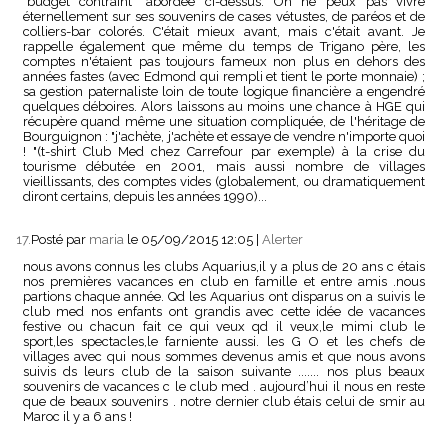
"budget contraint" abordée ci-dessus. On ne peux pas vivre
éternellement sur ses souvenirs de cases vétustes, de paréos et de
colliers-bar colorés. C'était mieux avant, mais c'était avant. Je
rappelle également que même du temps de Trigano père, les
comptes n'étaient pas toujours fameux non plus en dehors des
années fastes (avec Edmond qui rempli et tient le porte monnaie) ;
sa gestion paternaliste loin de toute logique financière a engendré
quelques déboires. Alors laissons au moins une chance à HGE qui
récupère quand même une situation compliquée, de l'héritage de
Bourguignon : "j'achète, j'achète et essaye de vendre n'importe quoi
! "(t-shirt Club Med chez Carrefour par exemple) à la crise du
tourisme débutée en 2001, mais aussi nombre de villages
vieillissants, des comptes vides (globalement, ou dramatiquement
diront certains, depuis les années 1990)...
17.
Posté par
maria
le 05/09/2015 12:05
|
Alerter
nous avons connus les clubs Aquarius,il y a plus de 20 ans c étais
nos premières vacances en club en famille et entre amis .nous
partions chaque année. Qd les Aquarius ont disparus on a suivis le
club med nos enfants ont grandis avec cette idée de vacances
festive ou chacun fait ce qui veux qd il veux,le mimi club le
sport,les spectacles,le farniente aussi. les G O et les chefs de
villages avec qui nous sommes devenus amis et que nous avons
suivis ds leurs club de la saison suivante ....... nos plus beaux
souvenirs de vacances c le club med . aujourd’hui il nous en reste
que de beaux souvenirs . notre dernier club étais celui de smir au
Maroc il y a 6 ans !