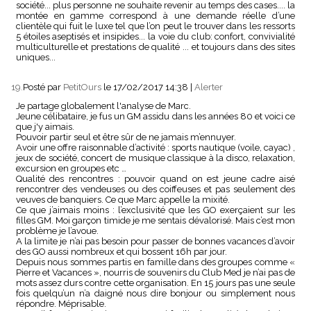
société... plus personne ne souhaite revenir au temps des cases.... la
montée en gamme correspond à une demande réelle d’une
clientèle qui fuit le luxe tel que l’on peut le trouver dans les ressorts
5 étoiles aseptisés et insipides... la voie du club: confort, convivialité
multiculturelle et prestations de qualité ... et toujours dans des sites
uniques...
19.
Posté par
PetitOurs
le 17/02/2017 14:38
|
Alerter
Je partage globalement l'analyse de Marc.
Jeune célibataire, je fus un GM assidu dans les années 80 et voici ce
que j'y aimais.
Pouvoir partir seul et être sûr de ne jamais m’ennuyer.
Avoir une offre raisonnable d’activité : sports nautique (voile, cayac) ,
jeux de société, concert de musique classique à la disco, relaxation,
excursion en groupes etc …
Qualité des rencontres : pouvoir quand on est jeune cadre aisé
rencontrer des vendeuses ou des coiffeuses et pas seulement des
veuves de banquiers. Ce que Marc appelle la mixité.
Ce que j’aimais moins : l’exclusivité que les GO exerçaient sur les
filles GM. Moi garçon timide je me sentais dévalorisé. Mais c’est mon
problème je l’avoue.
A la limite je n’ai pas besoin pour passer de bonnes vacances d’avoir
des GO aussi nombreux et qui bossent 16h par jour.
Depuis nous sommes partis en famille dans des groupes comme «
Pierre et Vacances », nourris de souvenirs du Club Med je n’ai pas de
mots assez durs contre cette organisation. En 15 jours pas une seule
fois quelqu’un n’a daigné nous dire bonjour ou simplement nous
répondre. Méprisable.