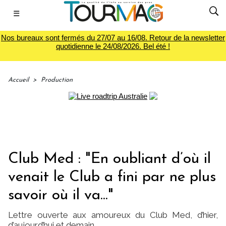
☰
Nos bureaux sont fermés du 27/07 au 16/08. Retour de la newsletter
quotidienne le 24/08/2026. Bel été !
Accueil
>
Production
Club Med : "En oubliant d’où il
venait le Club a fini par ne plus
savoir où il va..."
Lettre ouverte aux amoureux du Club Med, d’hier,
d’aujourd’hui et demain