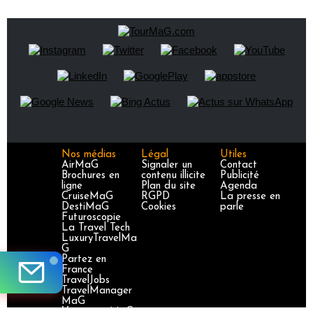
Nos médias
Légal
Utiles
AirMaG
Signaler un
Contact
Brochures en
contenu illicite
Publicité
ligne
Plan du site
Agenda
CruiseMaG
RGPD
La presse en
DestiMaG
Cookies
parle
Futuroscopie
La Travel Tech
LuxuryTravelMa
G
Partez en
France
TravelJobs
TravelManager
MaG
VoyageursMaG