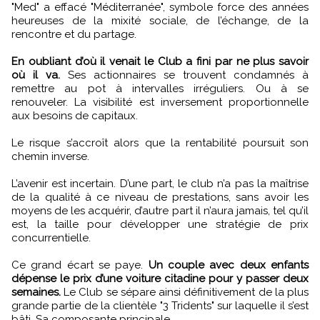
"Med" a effacé "Méditerranée", symbole force des années
heureuses de la mixité sociale, de l’échange, de la
rencontre et du partage.
En oubliant d’où il venait le Club a fini par ne plus savoir
où il va.
Ses actionnaires se trouvent condamnés à
remettre au pot à intervalles irréguliers. Ou à se
renouveler. La visibilité est inversement proportionnelle
aux besoins de capitaux.
Le risque s’accroît alors que la rentabilité poursuit son
chemin inverse.
L’avenir est incertain. D’une part, le club n’a pas la maîtrise
de la qualité à ce niveau de prestations, sans avoir les
moyens de les acquérir, d’autre part il n’aura jamais, tel qu’il
est, la taille pour développer une stratégie de prix
concurrentielle.
Ce grand écart se paye.
Un couple avec deux enfants
dépense le prix d’une voiture citadine pour y passer deux
semaines.
Le Club se sépare ainsi définitivement de la plus
grande partie de la clientèle "3 Tridents" sur laquelle il s’est
bâti. Sa composante principale.