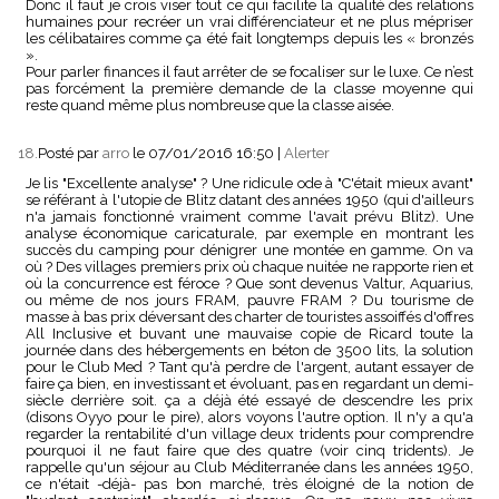
Donc il faut je crois viser tout ce qui facilite la qualité des relations
humaines pour recréer un vrai différenciateur et ne plus mépriser
les célibataires comme ça été fait longtemps depuis les « bronzés
».
Pour parler finances il faut arrêter de se focaliser sur le luxe. Ce n’est
pas forcément la première demande de la classe moyenne qui
reste quand même plus nombreuse que la classe aisée.
18.
Posté par
arro
le 07/01/2016 16:50
|
Alerter
Je lis "Excellente analyse" ? Une ridicule ode à "C'était mieux avant"
se référant à l'utopie de Blitz datant des années 1950 (qui d'ailleurs
n'a jamais fonctionné vraiment comme l'avait prévu Blitz). Une
analyse économique caricaturale, par exemple en montrant les
succès du camping pour dénigrer une montée en gamme. On va
où ? Des villages premiers prix où chaque nuitée ne rapporte rien et
où la concurrence est féroce ? Que sont devenus Valtur, Aquarius,
ou même de nos jours FRAM, pauvre FRAM ? Du tourisme de
masse à bas prix déversant des charter de touristes assoiffés d'offres
All Inclusive et buvant une mauvaise copie de Ricard toute la
journée dans des hébergements en béton de 3500 lits, la solution
pour le Club Med ? Tant qu'à perdre de l'argent, autant essayer de
faire ça bien, en investissant et évoluant, pas en regardant un demi-
siècle derrière soit. ça a déjà été essayé de descendre les prix
(disons Oyyo pour le pire), alors voyons l'autre option. Il n'y a qu'a
regarder la rentabilité d'un village deux tridents pour comprendre
pourquoi il ne faut faire que des quatre (voir cinq tridents). Je
rappelle qu'un séjour au Club Méditerranée dans les années 1950,
ce n'était -déjà- pas bon marché, très éloigné de la notion de