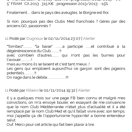
5° FRAM : CA 2013 : 315 K€ ; progression 2013/2013 : -15%
Finalement.... dans le pays des aveugles, le Borgne est Roi.
Si non, pourquoi pas des Clubs Med franchisés ? Gérés par des
anciens GO, passionnés ?
12.
Posté par
Dugnoux
le 02/11/2014 23:07
|
Alerter
"Tombez".......... "la baise" ........a participé ......et contribué à la
dégénérescence du Club..........!!
avec combien d'autres........ qui n'ont pas les burnes pour
l'avouer............!
mais au moins ils se taisent et c'est tant mieux..!
Les gens qui emploient aujourd'hui ce garçon sont des pigeons
potentiels............!!
On nage dans le débile.....................!!!
11.
Posté par
Ribeiro
le 02/11/2014 19:32
|
Alerter
il y a quelques mois sur une page FB bien connu et malgré mes
convictions, on m'a envoyé bouler, en essayant de me convaincre
que le nom Club Méditerranée n'était plus d'actualité et il a été
remplacé par le nom Club Med et qu'il fallait vivre avec son temps,
moi j'appelle ça de l'opportunisme hypocrite! a bonne entendeur
salut.
Ouf, Merci pour cet article qui fait bien plaisir à lire.