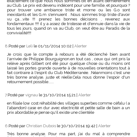
exactement ce que nous nous sommes dit en allant dernièrement
au Club. Le prix est devenu indécent pour une famille, et pourquoi ?
pour trouver une ambiance triste et morne ou les G.o sont
inexistants et les G.m s'ennuient . Nous sommes trop triste d'avoir
vu ça....vite !!! prenez les bonnes décisions , revenez aux
fondamentaux !!!! il y a assez de tristesse et d'ennuie dans la vie de
tous les jours, quand on va au Club, on veut être au Paradis de la
convivialité!!!!
8.
Posté par
Leli
le 01/11/2014 10:02
|
Alerter
Je crois que le compte à rebours a été déclenché bien avant
l'arrivée de Philippe Bourguignon.en tout cas , ceux qui ont pris la
relève après Gilbert ont été pour quelque chose ou du moins ont
laissé les portes grande ouverte à de nouvelles orientations tout à
fait contraire à l'esprit du Club Méditerranée. .Néanmoins c'est une
très bonne analyse, juste et réelle.Cela nous donne l'espoir d'un
retournement possible......
7.
Posté par
vignau
le 31/10/2014 15:21
|
Alerter
en filiale low cost réhabilité des villages superbes comme céfalu ( a
l'abandon) case en dur avec electricité et petite salle de bain a un
prix abordable je pense qu'il existe une clientèle
6.
Posté par
Christian Dubois
le 30/10/2014 19:42
|
Alerter
Très bonne analyse. Pour ma part, j’ai du mal à comprendre