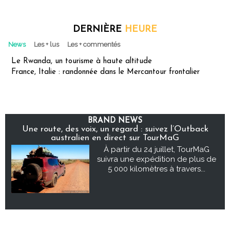
DERNIÈRE
HEURE
News
Les + lus
Les + commentés
Le Rwanda, un tourisme à haute altitude
France, Italie : randonnée dans le Mercantour frontalier
BRAND NEWS
Une route, des voix, un regard : suivez l’Outback
australien en direct sur TourMaG
À partir du 24 juillet, TourMaG
suivra une expédition de plus de
5 000 kilomètres à travers...