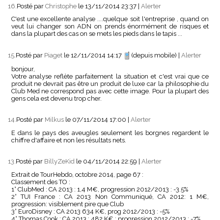
16.
Posté par
Christophe
le 13/11/2014 23:37
|
Alerter
C'est une excellente analyse ....quelque soit l'entreprise , quand on
veut lui changer son ADN on prends énormément de risques et
dans la plupart des cas on se mets les pieds dans le tapis ...
15.
Posté par
Piaget
le 12/11/2014 14:17
(depuis mobile)
|
Alerter
bonjour,
Votre analyse reflète parfaitement la situation et c'est vrai que ce
produit ne devrait pas être un produit de luxe car la philosophie du
Club Med ne correspond pas avec cette image. Pour la plupart des
gens cela est devenu trop cher.
14.
Posté par
Milkus
le 07/11/2014 17:00
|
Alerter
E dans le pays des aveugles seulement les borgnes regardent le
chiffre d'affaire et non les résultats nets.
13.
Posté par
BillyZeKid
le 04/11/2014 22:59
|
Alerter
Extrait de TourHebdo, octobre 2014, page 67 :
Classement des TO :
1° ClubMed : CA 2013 : 1,4 M€, progression 2012/2013 : -3.5%
2° TUI France : CA 2013 Non Communiqué, CA 2012: 1 M€,
progression: visiblement pire que Club
3° EuroDisney : CA 2013 634 K€, prog 2012/2013 : -5%
4° Thomas Cook : CA 2013 : 482 K€ ; progression 2012/2013 : -7%