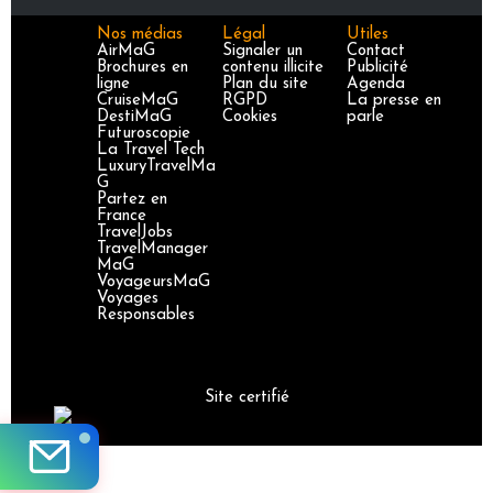
Nos médias
Légal
Utiles
AirMaG
Signaler un
Contact
Brochures en
contenu illicite
Publicité
ligne
Plan du site
Agenda
CruiseMaG
RGPD
La presse en
DestiMaG
Cookies
parle
Futuroscopie
La Travel Tech
LuxuryTravelMa
G
Partez en
France
TravelJobs
TravelManager
MaG
VoyageursMaG
Voyages
Responsables
Site certifié