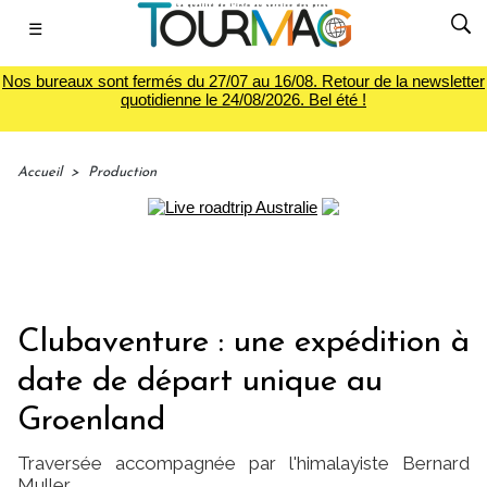
☰
Nos bureaux sont fermés du 27/07 au 16/08. Retour de la newsletter
quotidienne le 24/08/2026. Bel été !
Accueil
>
Production
Clubaventure : une expédition à
date de départ unique au
Groenland
Traversée accompagnée par l'himalayiste Bernard
Muller