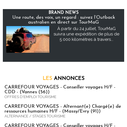
BRAND NEWS
Une route, des voix, un regard : suivez l’Outback
australien en direct sur TourMaG
À partir du 24 juillet, TourMaG
suivra une expédition de plus de
5 000 kilomètres à travers...
LES
ANNONCES
CARREFOUR VOYAGES - Conseiller voyages H/F -
CDD - (Vannes (56))
OFFRES D'EMPLOI TOURISME
CARREFOUR VOYAGES - Alternant(e) Chargé(e) de
ressources humaines H/F - (Massy/Evry (91))
ALTERNANCE / STAGES TOURISME
CARREFOUR VOYAGES - Conseiller voyages H/F -