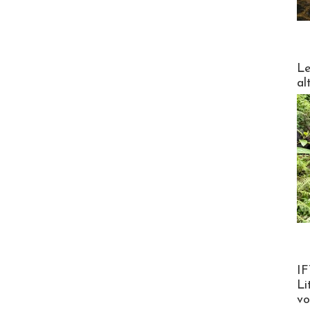
DESTI
Le
al
Product
IF
Li
v