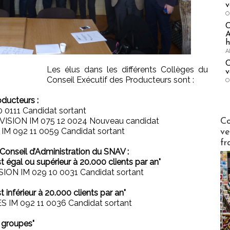
v
O
A
h
A
C
Les élus dans les différents Collèges du
v
Conseil Exécutif des Producteurs sont :
O
oducteurs :
0111 Candidat sortant
Publi-n
YVISION IM 075 12 0024 Nouveau candidat
Co
IM 092 11 0059 Candidat sortant
ve
fr
 Conseil d’Administration du SNAV :
t égal ou supérieur à 20.000 clients par an"
ON IM 029 10 0031 Candidat sortant
t inférieur à 20.000 clients par an"
IM 092 11 0036 Candidat sortant
 groupes"