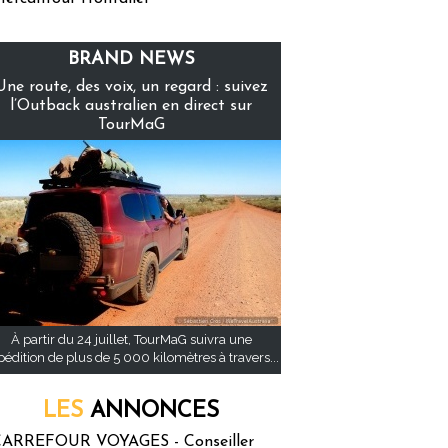
BRAND NEWS
Une route, des voix, un regard : suivez
l’Outback australien en direct sur
TourMaG
À partir du 24 juillet, TourMaG suivra une
pédition de plus de 5 000 kilomètres à travers...
LES
ANNONCES
ARREFOUR VOYAGES - Conseiller