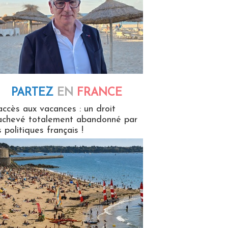
PARTEZ
EN
FRANCE
 en France
accès aux vacances : un droit
achevé totalement abandonné par
s politiques français !