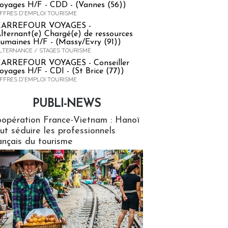
oyages H/F - CDD - (Vannes (56))
FFRES D'EMPLOI TOURISME
CARREFOUR VOYAGES -
lternant(e) Chargé(e) de ressources
umaines H/F - (Massy/Evry (91))
LTERNANCE / STAGES TOURISME
ARREFOUR VOYAGES - Conseiller
oyages H/F - CDI - (St Brice (77))
FFRES D'EMPLOI TOURISME
PUBLI-NEWS
ews
opération France-Vietnam : Hanoï
ut séduire les professionnels
ançais du tourisme