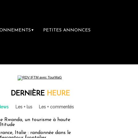
BONNEMENTS
PETITES ANNONCES
▼
DERNIÈRE
HEURE
News
Les + lus
Les + commentés
e Rwanda, un tourisme à haute
ltitude
rance, Italie : randonnée dans le
ercantour frontalier