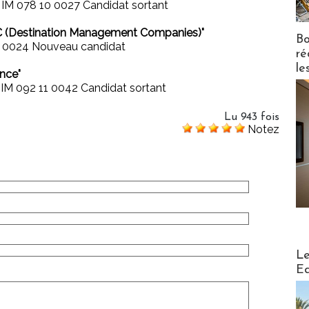
M 078 10 0027 Candidat sortant
C (Destination Management Companies)"
Bo
 0024 Nouveau candidat
ré
le
nce"
 092 11 0042 Candidat sortant
Lu 943 fois
Notez
Distribu
Le
Ed