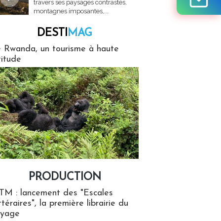
travers ses paysages contrastés,
montagnes imposantes,...
DESTI
MAG
MAG
 Rwanda, un tourisme à haute
titude
PRODUCTION
ion
TM : lancement des "Escales
ttéraires", la première librairie du
oyage