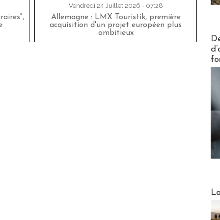
Vendredi 24 Juillet 2026 - 07:28
aires",
Allemagne : LMX Touristik, première
e
acquisition d'un projet européen plus
ambitieux
Actus V
De
d’
fo
Webinai
La