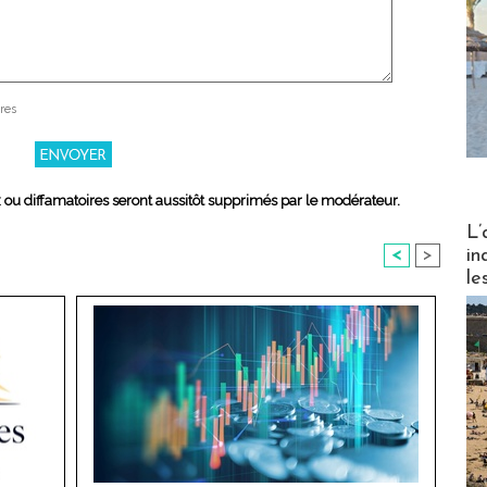
res
x ou diffamatoires seront aussitôt supprimés par le modérateur.
Partez
L’
in
<
>
le