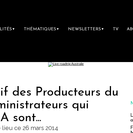
LITÉS
THÉMATIQUES
NEWSLETTERS
TV
A
▼
▼
▼
if des Producteurs du
inistrateurs qui
 sont...
L
a
 lieu ce 26 mars 2014
F
M