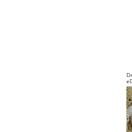
AirMa
Dr
e