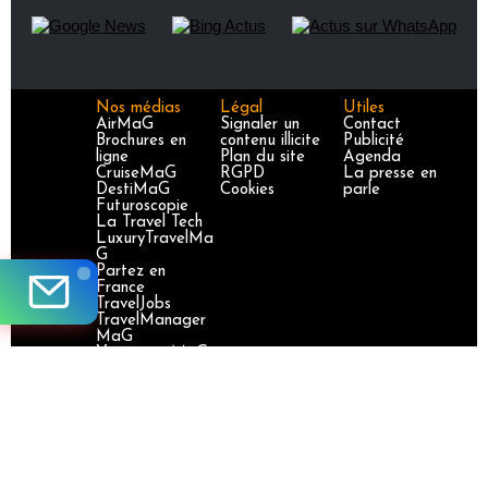
Nos médias
Légal
Utiles
AirMaG
Signaler un
Contact
Brochures en
contenu illicite
Publicité
ligne
Plan du site
Agenda
CruiseMaG
RGPD
La presse en
DestiMaG
Cookies
parle
Futuroscopie
La Travel Tech
LuxuryTravelMa
G
Partez en
France
TravelJobs
TravelManager
MaG
VoyageursMaG
Voyages
Responsables
Site certifié