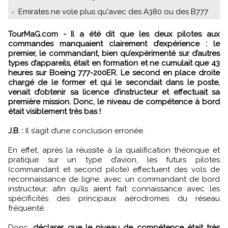
Emirates ne vole plus qu'avec des A380 ou des B777
TourMaG.com - Il a été dit que les deux pilotes aux
commandes manquaient clairement d’expérience : le
premier, le commandant, bien qu’expérimenté sur d’autres
types d’appareils, était en formation et ne cumulait que 43
heures sur Boeing 777-200ER. Le second en place droite
chargé de le former et qui le secondait dans le poste,
venait d’obtenir sa licence d’instructeur et effectuait sa
première mission. Donc, le niveau de compétence à bord
était visiblement très bas !
J.B. :
Il s’agit d’une conclusion erronée.
En effet, après la réussite à la qualification théorique et
pratique sur un type d’avion, les futurs pilotes
(commandant et second pilote) effectuent des vols de
reconnaissance de ligne, avec un commandant de bord
instructeur, afin qu’ils aient fait connaissance avec les
spécificités des principaux aérodromes du réseau
fréquenté.
Donc,
déclarer que le niveau de compétence était très