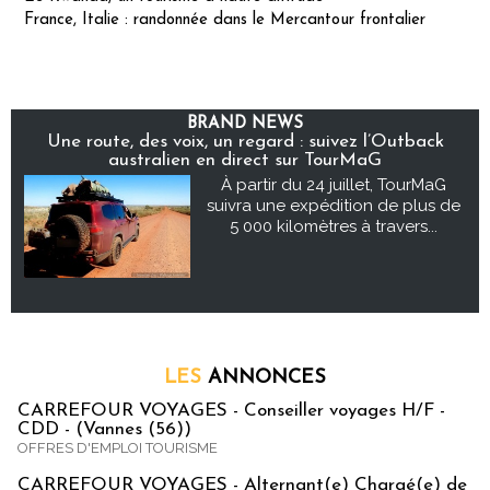
France, Italie : randonnée dans le Mercantour frontalier
BRAND NEWS
Une route, des voix, un regard : suivez l’Outback
australien en direct sur TourMaG
À partir du 24 juillet, TourMaG
suivra une expédition de plus de
5 000 kilomètres à travers...
LES
ANNONCES
CARREFOUR VOYAGES - Conseiller voyages H/F -
CDD - (Vannes (56))
OFFRES D'EMPLOI TOURISME
CARREFOUR VOYAGES - Alternant(e) Chargé(e) de