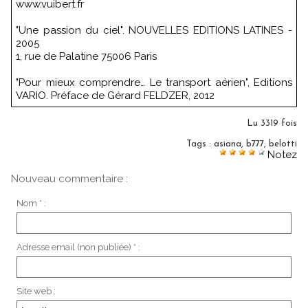
www.vuibert.fr
"Une passion du ciel". NOUVELLES EDITIONS LATINES -
2005
1, rue de Palatine 75006 Paris
"Pour mieux comprendre… Le transport aérien", Editions
VARIO. Préface de Gérard FELDZER, 2012
Lu 3319 fois
Tags
:
asiana
,
b777
,
belotti
Notez
Nouveau commentaire :
Nom * :
Adresse email (non publiée) * :
Site web :