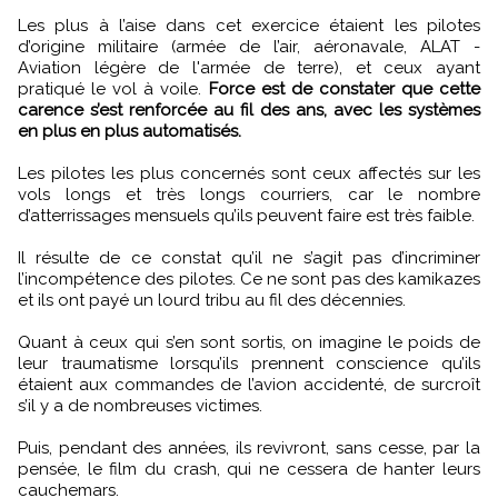
Les plus à l’aise dans cet exercice étaient les pilotes
d’origine militaire (armée de l’air, aéronavale, ALAT -
Aviation légère de l'armée de terre), et ceux ayant
pratiqué le vol à voile.
Force est de constater que cette
carence s’est renforcée au fil des ans, avec les systèmes
en plus en plus automatisés.
Les pilotes les plus concernés sont ceux affectés sur les
vols longs et très longs courriers, car le nombre
d’atterrissages mensuels qu’ils peuvent faire est très faible.
Il résulte de ce constat qu’il ne s’agit pas d’incriminer
l’incompétence des pilotes. Ce ne sont pas des kamikazes
et ils ont payé un lourd tribu au fil des décennies.
Quant à ceux qui s’en sont sortis, on imagine le poids de
leur traumatisme lorsqu’ils prennent conscience qu’ils
étaient aux commandes de l’avion accidenté, de surcroît
s’il y a de nombreuses victimes.
Puis, pendant des années, ils revivront, sans cesse, par la
pensée, le film du crash, qui ne cessera de hanter leurs
cauchemars.