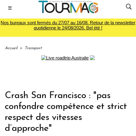
☰
Nos bureaux sont fermés du 27/07 au 16/08. Retour de la newsletter
quotidienne le 24/08/2026. Bel été !
Accueil
>
Transport
Crash San Francisco : "pas
confondre compétence et strict
respect des vitesses
d’approche"