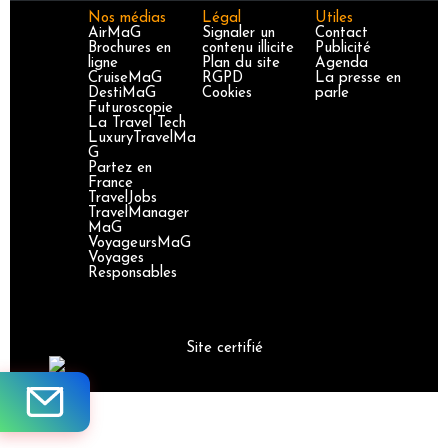
Nos médias
Légal
Utiles
AirMaG
Signaler un
Contact
Brochures en
contenu illicite
Publicité
ligne
Plan du site
Agenda
CruiseMaG
RGPD
La presse en
DestiMaG
Cookies
parle
Futuroscopie
La Travel Tech
LuxuryTravelMa
G
Partez en
France
TravelJobs
TravelManager
MaG
VoyageursMaG
Voyages
Responsables
Site certifié