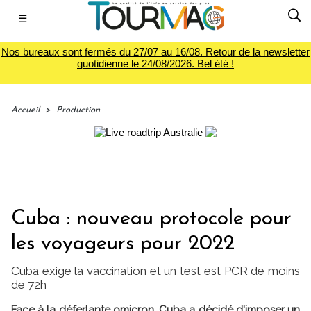
☰
Nos bureaux sont fermés du 27/07 au 16/08. Retour de la newsletter
quotidienne le 24/08/2026. Bel été !
Accueil
>
Production
Cuba : nouveau protocole pour
les voyageurs pour 2022
Cuba exige la vaccination et un test est PCR de moins
de 72h
Face à la déferlante omicron, Cuba a décidé d'imposer un