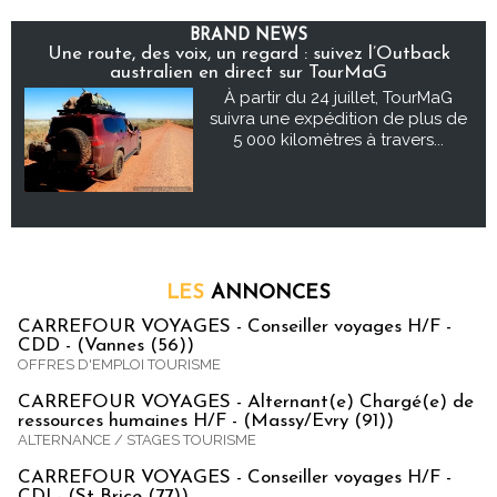
BRAND NEWS
Une route, des voix, un regard : suivez l’Outback
australien en direct sur TourMaG
À partir du 24 juillet, TourMaG
suivra une expédition de plus de
5 000 kilomètres à travers...
LES
ANNONCES
CARREFOUR VOYAGES - Conseiller voyages H/F -
CDD - (Vannes (56))
OFFRES D'EMPLOI TOURISME
CARREFOUR VOYAGES - Alternant(e) Chargé(e) de
ressources humaines H/F - (Massy/Evry (91))
ALTERNANCE / STAGES TOURISME
CARREFOUR VOYAGES - Conseiller voyages H/F -
CDI - (St Brice (77))