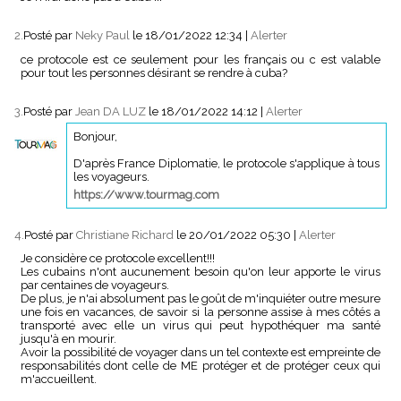
2.
Posté par
Neky Paul
le 18/01/2022 12:34
|
Alerter
ce protocole est ce seulement pour les français ou c est valable
pour tout les personnes désirant se rendre à cuba?
3.
Posté par
Jean DA LUZ
le 18/01/2022 14:12
|
Alerter
Bonjour,
D'après France Diplomatie, le protocole s'applique à tous
les voyageurs.
https://www.tourmag.com
4.
Posté par
Christiane Richard
le 20/01/2022 05:30
|
Alerter
Je considère ce protocole excellent!!!
Les cubains n'ont aucunement besoin qu'on leur apporte le virus
par centaines de voyageurs.
De plus, je n'ai absolument pas le goût de m'inquiéter outre mesure
une fois en vacances, de savoir si la personne assise à mes côtés a
transporté avec elle un virus qui peut hypothéquer ma santé
jusqu'à en mourir.
Avoir la possibilité de voyager dans un tel contexte est empreinte de
responsabilités dont celle de ME protéger et de protéger ceux qui
m'accueillent.