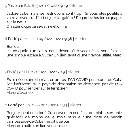
5.
Posté par
Fafa
le 31/01/2022 09:19
|
Alerter
J’adore cuba mais les restrictions sont trop ! Si vous êtes positifs à
votre arrivée sur l’île bonjour la galère ! Regardez les témoignages
sur le net ..!
On attend que ça se calme et on ira
6.
Posté par
Alina
le 09/02/2022 09:58
|
Alerter
Bonjour,
est-ce quelqu'un sait si nous devons être vaccinés si nous faisons
une simple escale à Cuba? Un lien serait d'une grande utilité. Merci
!
7.
Posté par
Lili
le 21/02/2022 17:49
|
Alerter
Est il nécessaire de réaliser un test PCR COVID pour sortir de Cuba
(via l'aéroport) si le pays de destination ne demande pas de PCR
COVID pour rentrer sur le territoire ?
Merci d'avance
8.
Posté par
Gb
le 22/02/2022 04:34
|
Alerter
Bonjour peut on aller à Cuba avec un certificat de rétablissement (
guérison) de moins de 4 mois sans aucune dose de vaccin
l'ambassade de Cuba me dit que oui
Merci de mettre un lien vers un site