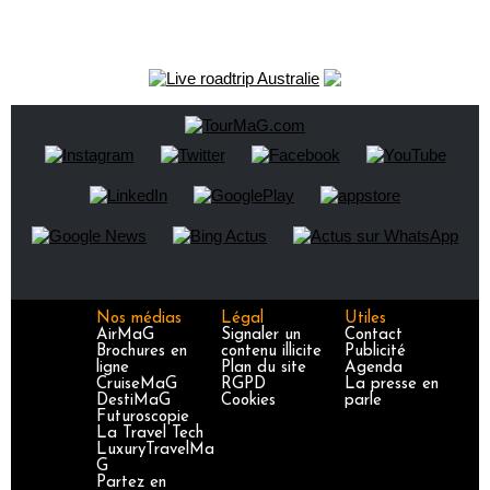
Nos médias
Légal
Utiles
AirMaG
Signaler un
Contact
Brochures en
contenu illicite
Publicité
ligne
Plan du site
Agenda
CruiseMaG
RGPD
La presse en
DestiMaG
Cookies
parle
Futuroscopie
La Travel Tech
LuxuryTravelMa
G
Partez en