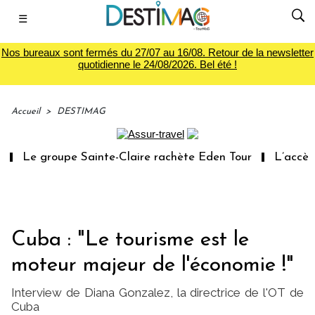
☰
Nos bureaux sont fermés du 27/07 au 16/08. Retour de la newsletter
quotidienne le 24/08/2026. Bel été !
Accueil
>
DESTIMAG
Le groupe Sainte-Claire rachète Eden Tour
L’accès au
Cuba : "Le tourisme est le
moteur majeur de l'économie !"
Interview de Diana Gonzalez, la directrice de l'OT de
Cuba