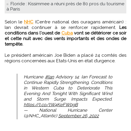
Floride : Kissimmee a réuni près de 80 pros du tourisme
à Paris
Selon le
NHC
(Centre national des ouragans américain) :
Ian devrait continuer à se renforcer rapidement.
Les
conditions dans l'ouest de
Cuba
vont se détériorer ce soir
et cette nuit avec des vents importants et des ondes de
tempête.
Le président américain Joe Biden a placé 24 comtés des
régions concernées aux Etats-Unis en état d’urgence.
Hurricane
#Ian
Advisory 14: Ian Forecast to
Continue Rapidly Strengthening. Conditions
in Western Cuba to Deteriorate This
Evening And Tonight With Significant Wind
and Storm Surge Impacts Expected.
https://t.co/tW4KeFW0gB
— National Hurricane Center
(@NHC_Atlantic)
September 26, 2022