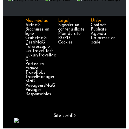
Nos médias
Légal
Utiles
AirMaG
Signaler un
Contact
Brochures en
contenu illicite
Publicité
ligne
Plan du site
Agenda
CruiseMaG
RGPD
La presse en
DestiMaG
Cookies
parle
Futuroscopie
La Travel Tech
LuxuryTravelMa
G
Partez en
France
TravelJobs
TravelManager
MaG
VoyageursMaG
Voyages
Responsables
Site certifié