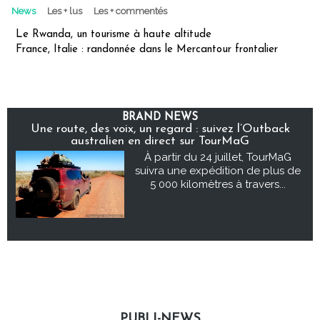
News
Les + lus
Les + commentés
Le Rwanda, un tourisme à haute altitude
France, Italie : randonnée dans le Mercantour frontalier
BRAND NEWS
Une route, des voix, un regard : suivez l’Outback
australien en direct sur TourMaG
À partir du 24 juillet, TourMaG
suivra une expédition de plus de
5 000 kilomètres à travers...
PUBLI-NEWS