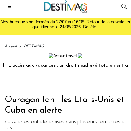
☰
Nos bureaux sont fermés du 27/07 au 16/08. Retour de la newsletter
quotidienne le 24/08/2026. Bel été !
Accueil
>
DESTIMAG
L’accès aux vacances : un droit inachevé totalement aband
Ouragan Ian : les Etats-Unis et
Cuba en alerte
des alertes ont été émises dans plusieurs territoires et
îles