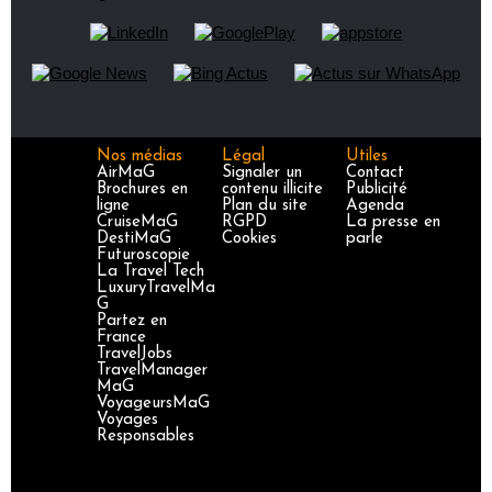
Nos médias
Légal
Utiles
AirMaG
Signaler un
Contact
Brochures en
contenu illicite
Publicité
ligne
Plan du site
Agenda
CruiseMaG
RGPD
La presse en
DestiMaG
Cookies
parle
Futuroscopie
La Travel Tech
LuxuryTravelMa
G
Partez en
France
TravelJobs
TravelManager
MaG
VoyageursMaG
Voyages
Responsables