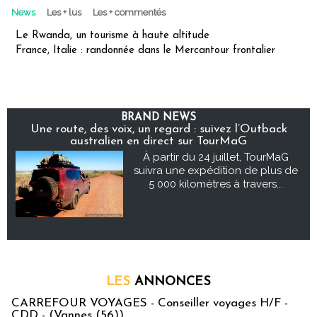
News
Les + lus
Les + commentés
Le Rwanda, un tourisme à haute altitude
France, Italie : randonnée dans le Mercantour frontalier
BRAND NEWS
Une route, des voix, un regard : suivez l’Outback
australien en direct sur TourMaG
À partir du 24 juillet, TourMaG
suivra une expédition de plus de
5 000 kilomètres à travers...
LES
ANNONCES
CARREFOUR VOYAGES - Conseiller voyages H/F -
CDD - (Vannes (56))