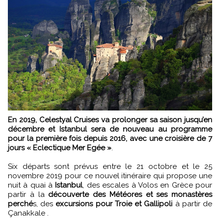
En 2019, Celestyal Cruises va prolonger sa saison jusqu’en
décembre et Istanbul sera de nouveau au programme
pour la première fois depuis 2016, avec une croisière de 7
jours « Eclectique Mer Egée »
.
Six départs sont prévus entre le 21 octobre et le 25
novembre 2019 pour ce nouvel itinéraire qui propose une
nuit à quai à
Istanbul
, des escales à Volos en Grèce pour
partir à la
découverte des Météores et ses monastères
perché
s, des
excursions pour Troie et Gallipoli
à partir de
Çanakkale .