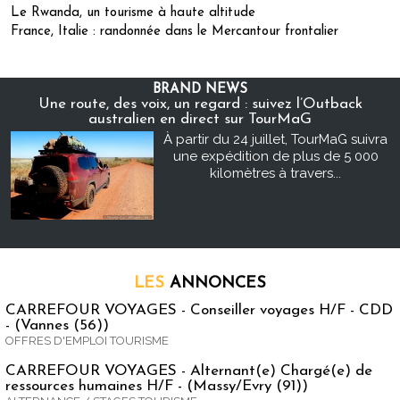
Le Rwanda, un tourisme à haute altitude
France, Italie : randonnée dans le Mercantour frontalier
BRAND NEWS
Une route, des voix, un regard : suivez l’Outback
australien en direct sur TourMaG
À partir du 24 juillet, TourMaG suivra
une expédition de plus de 5 000
kilomètres à travers...
LES
ANNONCES
CARREFOUR VOYAGES - Conseiller voyages H/F - CDD
- (Vannes (56))
OFFRES D'EMPLOI TOURISME
CARREFOUR VOYAGES - Alternant(e) Chargé(e) de
ressources humaines H/F - (Massy/Evry (91))