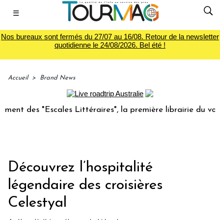
☰
Nos bureaux sont fermés du 27/07 au 16/08. Retour de la newsletter
quotidienne le 24/08/2026. Bel été !
Accueil
>
Brand News
Escales Littéraires", la première librairie du voyage
Le 
Découvrez l’hospitalité
légendaire des croisières
Celestyal