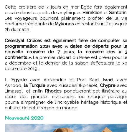
Cette croisière de 7 jours en mer Egée fera également
escale dans les ports des mythiques
Héraklion
et
Santorin
.
Les voyageurs pourront pleinement profiter de la vie
nocturne trépidante de
Mykonos
en restant sur l'île jusqu'à
2h du matin.
Celestyal Cruises est également fière de compléter sa
programmation 2019 avec 5 dates de départs pour la
nouvelle croisière de 7 jours, la croisière des « 3
continents ».
Le premier départ du Pirée est prévu pour le
2 décembre et le dernier de la saison s’effectuera le 30
décembre 2019.
L ‘Egypte
avec Alexandrie et Port Saïd,
Israël
avec
Ashdod,
la Turquie
avec Kusadasi (Ephèse),
Chypre
avec
Limassol, et enfin
Rhodes
ponctueront cet itinéraire au
cœur des grandes civilisations où chaque passager
pourra s’imprégner de l’incroyable héritage historique et
culturel de cette région du monde.
Nouveauté 2020