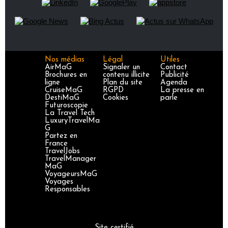
Nos médias
Légal
Utiles
AirMaG
Signaler un
Contact
Brochures en
contenu illicite
Publicité
ligne
Plan du site
Agenda
CruiseMaG
RGPD
La presse en
DestiMaG
Cookies
parle
Futuroscopie
La Travel Tech
LuxuryTravelMa
G
Partez en
France
TravelJobs
TravelManager
MaG
VoyageursMaG
Voyages
Responsables
Site certifié