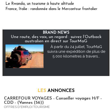
Le Rwanda, un tourisme à haute altitude
France, Italie : randonnée dans le Mercantour frontalier
BRAND NEWS
Une route, des voix, un regard : suivez l’Outback
australien en direct sur TourMaG
À partir du 24 juillet, TourMaG
suivra une expédition de plus de
5 000 kilomètres à travers...
LES
ANNONCES
CARREFOUR VOYAGES - Conseiller voyages H/F -
CDD - (Vannes (56))
OFFRES D'EMPLOI TOURISME