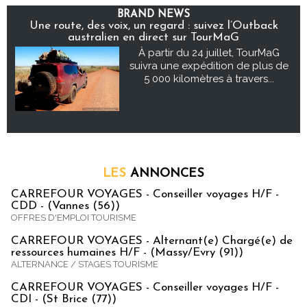
BRAND NEWS
Une route, des voix, un regard : suivez l’Outback
australien en direct sur TourMaG
À partir du 24 juillet, TourMaG
suivra une expédition de plus de
5 000 kilomètres à travers...
LES
ANNONCES
CARREFOUR VOYAGES - Conseiller voyages H/F -
CDD - (Vannes (56))
OFFRES D'EMPLOI TOURISME
CARREFOUR VOYAGES - Alternant(e) Chargé(e) de
ressources humaines H/F - (Massy/Evry (91))
ALTERNANCE / STAGES TOURISME
CARREFOUR VOYAGES - Conseiller voyages H/F -
CDI - (St Brice (77))