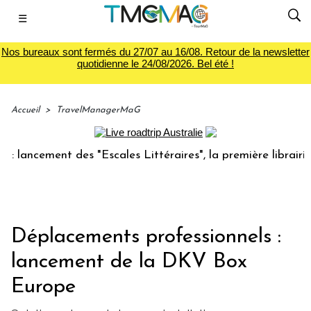
☰
Nos bureaux sont fermés du 27/07 au 16/08. Retour de la newsletter
quotidienne le 24/08/2026. Bel été !
Accueil
>
TravelManagerMaG
ancement des "Escales Littéraires", la première librairie du
Déplacements professionnels :
lancement de la DKV Box
Europe