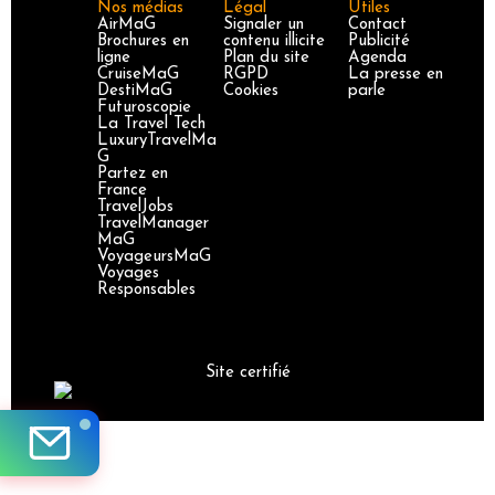
Nos médias
Légal
Utiles
AirMaG
Signaler un
Contact
Brochures en
contenu illicite
Publicité
ligne
Plan du site
Agenda
CruiseMaG
RGPD
La presse en
DestiMaG
Cookies
parle
Futuroscopie
La Travel Tech
LuxuryTravelMa
G
Partez en
France
TravelJobs
TravelManager
MaG
VoyageursMaG
Voyages
Responsables
Site certifié