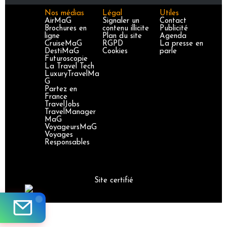
Nos médias
Légal
Utiles
AirMaG
Signaler un
Contact
Brochures en
contenu illicite
Publicité
ligne
Plan du site
Agenda
CruiseMaG
RGPD
La presse en
DestiMaG
Cookies
parle
Futuroscopie
La Travel Tech
LuxuryTravelMa
G
Partez en
France
TravelJobs
TravelManager
MaG
VoyageursMaG
Voyages
Responsables
Site certifié