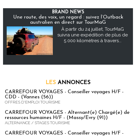
BRAND NEWS
Une route, des voix, un regard : suivez l’Outback
australien en direct sur TourMaG
À partir du 24 juillet, TourMaG
suivra une expédition de plus de
5 000 kilomètres à travers...
LES
ANNONCES
CARREFOUR VOYAGES - Conseiller voyages H/F -
CDD - (Vannes (56))
OFFRES D'EMPLOI TOURISME
CARREFOUR VOYAGES - Alternant(e) Chargé(e) de
ressources humaines H/F - (Massy/Evry (91))
ALTERNANCE / STAGES TOURISME
CARREFOUR VOYAGES - Conseiller voyages H/F -