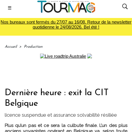
☰
Nos bureaux sont fermés du 27/07 au 16/08. Retour de la newsletter
quotidienne le 24/08/2026. Bel été !
Accueil
>
Production
Dernière heure : exit la CIT
Belgique
licence suspendue et assurance solvabilité résiliée
Plus qu’un pas et ce sera la culbute finale. L’un des plus
anciens voyagistes opérant en Belgique va, selon toute