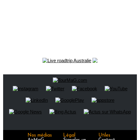
Nos médias
Légal
Utiles