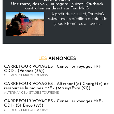
Une route, des voix, un regard : suivez l’Outback
australien en direct sur TourMaG
À partir du 24 juillet, TourMaG
suivra une expédition de plus de
5 000 kilomètres à travers...
LES
ANNONCES
CARREFOUR VOYAGES - Conseiller voyages H/F -
CDD - (Vannes (56))
OFFRES D'EMPLOI TOURISME
CARREFOUR VOYAGES - Alternant(e) Chargé(e) de
ressources humaines H/F - (Massy/Evry (91))
ALTERNANCE / STAGES TOURISME
CARREFOUR VOYAGES - Conseiller voyages H/F -
CDI - (St Brice (77))
OFFRES D'EMPLOI TOURISME