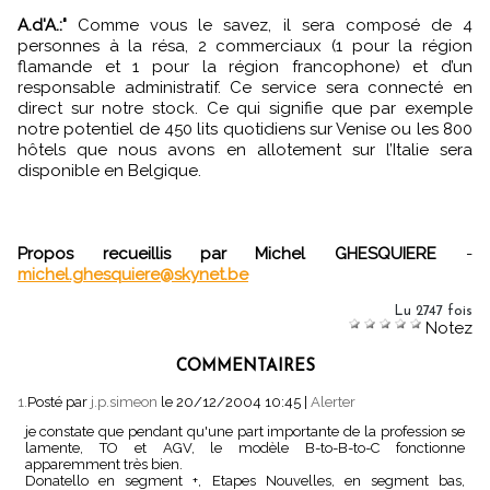
A.d'A.:"
Comme vous le savez, il sera composé de 4
personnes à la résa, 2 commerciaux (1 pour la région
flamande et 1 pour la région francophone) et d’un
responsable administratif. Ce service sera connecté en
direct sur notre stock. Ce qui signifie que par exemple
notre potentiel de 450 lits quotidiens sur Venise ou les 800
hôtels que nous avons en allotement sur l’Italie sera
disponible en Belgique.
Propos recueillis par Michel GHESQUIERE
-
michel.ghesquiere@skynet.be
Lu 2747 fois
Notez
COMMENTAIRES
1.
Posté par
j.p.simeon
le 20/12/2004 10:45
|
Alerter
je constate que pendant qu'une part importante de la profession se
lamente, TO et AGV, le modèle B-to-B-to-C fonctionne
apparemment très bien.
Donatello en segment +, Etapes Nouvelles, en segment bas,