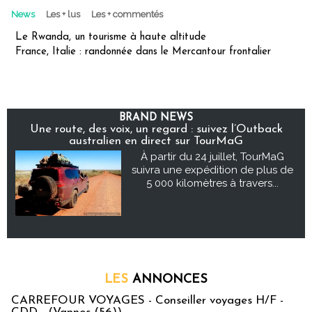
News
Les + lus
Les + commentés
Le Rwanda, un tourisme à haute altitude
France, Italie : randonnée dans le Mercantour frontalier
BRAND NEWS
Une route, des voix, un regard : suivez l’Outback
australien en direct sur TourMaG
À partir du 24 juillet, TourMaG
suivra une expédition de plus de
5 000 kilomètres à travers...
LES
ANNONCES
CARREFOUR VOYAGES - Conseiller voyages H/F -