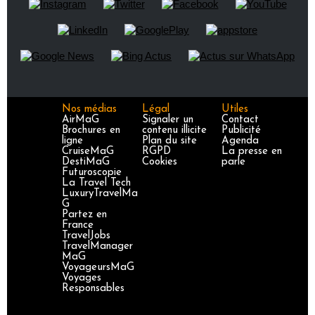
Nos médias
Légal
Utiles
AirMaG
Signaler un
Contact
Brochures en
contenu illicite
Publicité
ligne
Plan du site
Agenda
CruiseMaG
RGPD
La presse en
DestiMaG
Cookies
parle
Futuroscopie
La Travel Tech
LuxuryTravelMa
G
Partez en
France
TravelJobs
TravelManager
MaG
VoyageursMaG
Voyages
Responsables