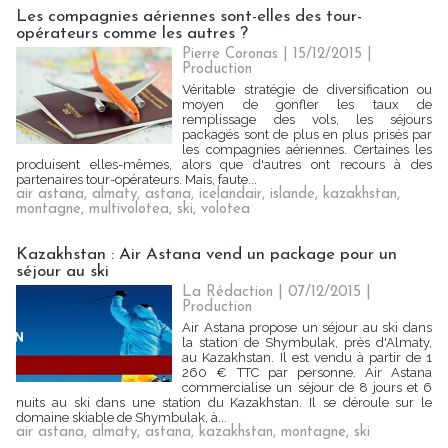
Les compagnies aériennes sont-elles des tour-
opérateurs comme les autres ?
Pierre Coronas | 15/12/2015
|
Production
Véritable stratégie de diversification ou
moyen de gonfler les taux de
remplissage des vols, les séjours
packagés sont de plus en plus prisés par
les compagnies aériennes. Certaines les
produisent elles-mêmes, alors que d'autres ont recours à des
partenaires tour-opérateurs. Mais, faute...
air astana
,
almaty
,
astana
,
icelandair
,
islande
,
kazakhstan
,
montagne
,
multivolotea
,
ski
,
volotea
Kazakhstan : Air Astana vend un package pour un
séjour au ski
La Rédaction
| 07/12/2015
|
Production
Air Astana propose un séjour au ski dans
la station de Shymbulak, près d'Almaty,
au Kazakhstan. Il est vendu à partir de 1
260 € TTC par personne. Air Astana
commercialise un séjour de 8 jours et 6
nuits au ski dans une station du Kazakhstan. Il se déroule sur le
domaine skiable de Shymbulak, à...
air astana
,
almaty
,
astana
,
kazakhstan
,
montagne
,
ski