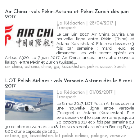
Air China : vols Pékin-Astana et Pékin-Zurich dès juin
2017
La Rédaction
| 28/04/2017
|
Transport
Le 1er juin 2017, Air China ouvrira une
nouvelle ligne entre Pékin (Chine) et
Astana (Kazakhstan). Elle sera desservie 3
fois par semaine : mardi, jeudi et
dimanche. Les vols seront opérés en
Airbus A320. Le 7 juin 2017, Air China lancera une autre nouvelle
liaison : entre Pékin et Zurich (Suisse)....
air china
,
astana
,
chine
,
gp
,
kazakhstan
,
pekin
,
suisse
,
zurich
LOT Polish Airlines : vols Varsovie-Astana dès le 8 mai
2017
La Rédaction
| 01/02/2017
|
Transport
Le 8 mai 2017, LOT Polish Airlines ouvrira
une nouvelle ligne entre Varsovie
(Pologne) et Astana (Kazakhstan). Elle
sera desservie 4 fois par semaine jusqu'au
28 octobre 2017 et 3 fois par semaine du
30 octobre au 24 mars 2018. Les vols seront assurés en Boeing B737-
800 d'une capacité de 186...
astana
,
gp
,
kazakhstan
,
lot polish airlines
,
pologne
,
varsovie