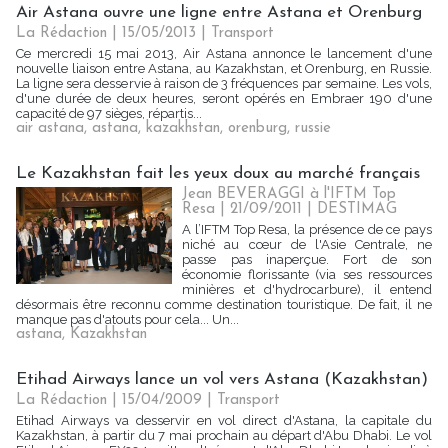
Air Astana ouvre une ligne entre Astana et Orenburg
La Rédaction
| 15/05/2013
|
Transport
Ce mercredi 15 mai 2013, Air Astana annonce le lancement d'une
nouvelle liaison entre Astana, au Kazakhstan, et Orenburg, en Russie.
La ligne sera desservie à raison de 3 fréquences par semaine. Les vols,
d'une durée de deux heures, seront opérés en Embraer 190 d'une
capacité de 97 sièges, répartis...
air astana
,
astana
,
kazakhstan
,
orenburg
,
russie
Le Kazakhstan fait les yeux doux au marché français
Jean BEVERAGGI à l'IFTM Top
Resa | 21/09/2011
|
DESTIMAG
A l’IFTM Top Resa, la présence de ce pays
niché au cœur de l'Asie Centrale, ne
passe pas inaperçue. Fort de son
économie florissante (via ses ressources
minières et d'hydrocarbure), il entend
désormais être reconnu comme destination touristique. De fait, il ne
manque pas d'atouts pour cela... Un...
astana
,
Kazakhstan
Etihad Airways lance un vol vers Astana (Kazakhstan)
La Rédaction
| 15/04/2009
|
Transport
Etihad Airways va desservir en vol direct d'Astana, la capitale du
Kazakhstan, à partir du 7 mai prochain au départ d'Abu Dhabi. Le vol