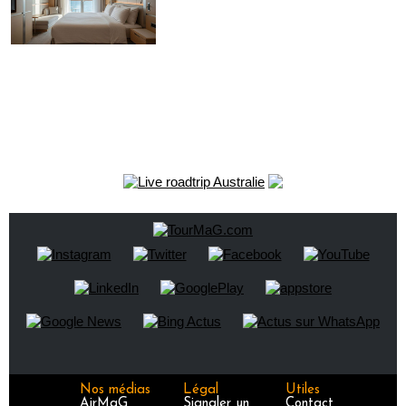
Nos médias
Légal
Utiles
AirMaG
Signaler un
Contact