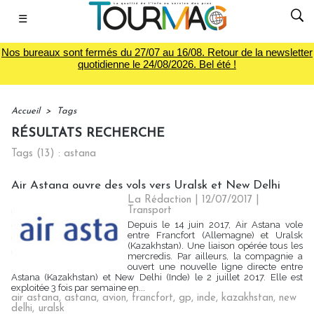
☰
Nos bureaux sont fermés du 27/07 au 16/08. Retour de la newsletter
quotidienne le 24/08/2026. Bel été !
Accueil
>
Tags
RÉSULTATS RECHERCHE
Tags (13) : astana
Air Astana ouvre des vols vers Uralsk et New Delhi
La Rédaction
| 12/07/2017
|
Transport
Depuis le 14 juin 2017, Air Astana vole
entre Francfort (Allemagne) et Uralsk
(Kazakhstan). Une liaison opérée tous les
mercredis. Par ailleurs, la compagnie a
ouvert une nouvelle ligne directe entre
Astana (Kazakhstan) et New Delhi (Inde) le 2 juillet 2017. Elle est
exploitée 3 fois par semaine en...
air astana
,
astana
,
avion
,
francfort
,
gp
,
inde
,
kazakhstan
,
new
delhi
,
uralsk