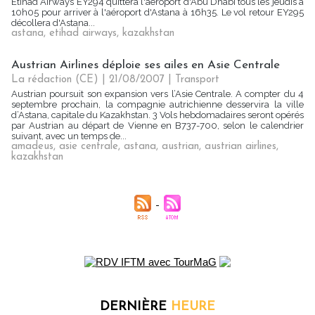
Etihad Airways EY294 quittera l'aéroport d'Abu Dhabi tous les jeudis à
10h05 pour arriver à l'aéroport d'Astana à 16h35. Le vol retour EY295
décollera d'Astana...
astana
,
etihad airways
,
kazakhstan
Austrian Airlines déploie ses ailes en Asie Centrale
La rédaction (CE) | 21/08/2007
|
Transport
Austrian poursuit son expansion vers l’Asie Centrale. A compter du 4
septembre prochain, la compagnie autrichienne desservira la ville
d’Astana, capitale du Kazakhstan. 3 Vols hebdomadaires seront opérés
par Austrian au départ de Vienne en B737-700, selon le calendrier
suivant, avec un temps de...
amadeus
,
asie centrale
,
astana
,
austrian
,
austrian airlines
,
kazakhstan
DERNIÈRE
HEURE