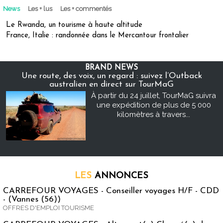
News
Les + lus
Les + commentés
Le Rwanda, un tourisme à haute altitude
France, Italie : randonnée dans le Mercantour frontalier
BRAND NEWS
Une route, des voix, un regard : suivez l’Outback
australien en direct sur TourMaG
À partir du 24 juillet, TourMaG suivra
une expédition de plus de 5 000
kilomètres à travers...
LES
ANNONCES
CARREFOUR VOYAGES - Conseiller voyages H/F - CDD
- (Vannes (56))
OFFRES D'EMPLOI TOURISME