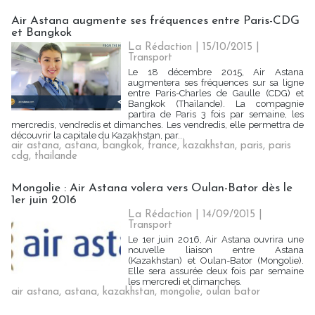
Air Astana augmente ses fréquences entre Paris-CDG
et Bangkok
La Rédaction
| 15/10/2015
|
Transport
Le 18 décembre 2015, Air Astana
augmentera ses fréquences sur sa ligne
entre Paris-Charles de Gaulle (CDG) et
Bangkok (Thaïlande). La compagnie
partira de Paris 3 fois par semaine, les
mercredis, vendredis et dimanches. Les vendredis, elle permettra de
découvrir la capitale du Kazakhstan, par...
air astana
,
astana
,
bangkok
,
france
,
kazakhstan
,
paris
,
paris
cdg
,
thailande
Mongolie : Air Astana volera vers Oulan-Bator dès le
1er juin 2016
La Rédaction
| 14/09/2015
|
Transport
Le 1er juin 2016, Air Astana ouvrira une
nouvelle liaison entre Astana
(Kazakhstan) et Oulan-Bator (Mongolie).
Elle sera assurée deux fois par semaine
les mercredi et dimanches.
air astana
,
astana
,
kazakhstan
,
mongolie
,
oulan bator