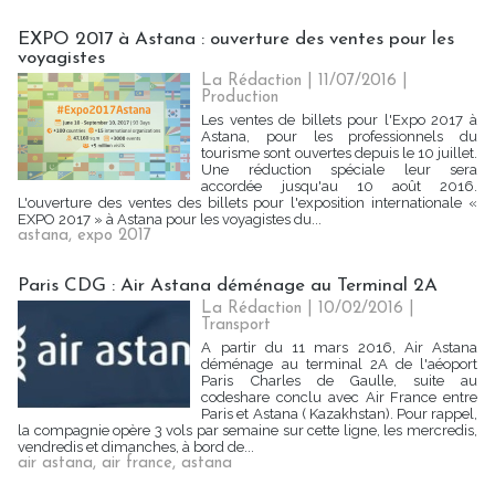
EXPO 2017 à Astana : ouverture des ventes pour les
voyagistes
La Rédaction
| 11/07/2016
|
Production
Les ventes de billets pour l'Expo 2017 à
Astana, pour les professionnels du
tourisme sont ouvertes depuis le 10 juillet.
Une réduction spéciale leur sera
accordée jusqu'au 10 août 2016.
L'ouverture des ventes des billets pour l'exposition internationale «
EXPO 2017 » à Astana pour les voyagistes du...
astana
,
expo 2017
Paris CDG : Air Astana déménage au Terminal 2A
La Rédaction
| 10/02/2016
|
Transport
A partir du 11 mars 2016, Air Astana
déménage au terminal 2A de l'aéoport
Paris Charles de Gaulle, suite au
codeshare conclu avec Air France entre
Paris et Astana ( Kazakhstan). Pour rappel,
la compagnie opère 3 vols par semaine sur cette ligne, les mercredis,
vendredis et dimanches, à bord de...
air astana
,
air france
,
astana