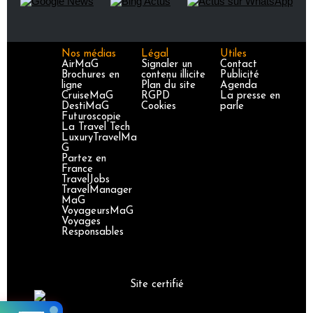
Nos médias
Légal
Utiles
AirMaG
Signaler un
Contact
Brochures en
contenu illicite
Publicité
ligne
Plan du site
Agenda
CruiseMaG
RGPD
La presse en
DestiMaG
Cookies
parle
Futuroscopie
La Travel Tech
LuxuryTravelMa
G
Partez en
France
TravelJobs
TravelManager
MaG
VoyageursMaG
Voyages
Responsables
Site certifié