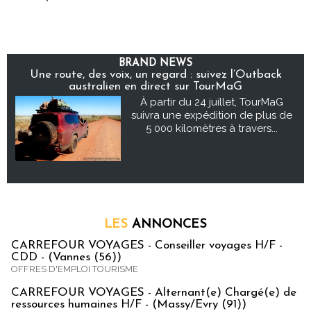
BRAND NEWS
Une route, des voix, un regard : suivez l’Outback
australien en direct sur TourMaG
À partir du 24 juillet, TourMaG
suivra une expédition de plus de
5 000 kilomètres à travers...
LES
ANNONCES
CARREFOUR VOYAGES - Conseiller voyages H/F -
CDD - (Vannes (56))
OFFRES D'EMPLOI TOURISME
CARREFOUR VOYAGES - Alternant(e) Chargé(e) de
ressources humaines H/F - (Massy/Evry (91))