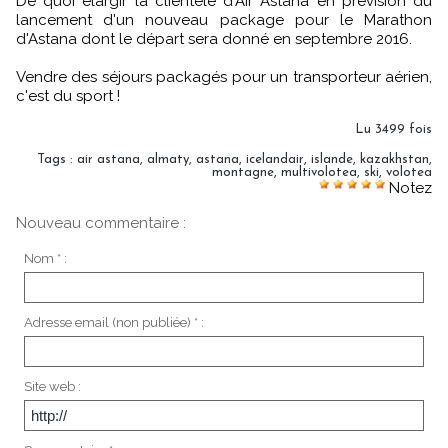
De quoi élargir la clientèle d'Air Astana en prévision du
lancement d'un nouveau package pour le Marathon
d'Astana dont le départ sera donné en septembre 2016.
Vendre des séjours packagés pour un transporteur aérien,
c'est du sport !
Lu 3499 fois
Tags
:
air astana
,
almaty
,
astana
,
icelandair
,
islande
,
kazakhstan
,
montagne
,
multivolotea
,
ski
,
volotea
Notez
Nouveau commentaire :
Nom * :
Adresse email (non publiée) * :
Site web :