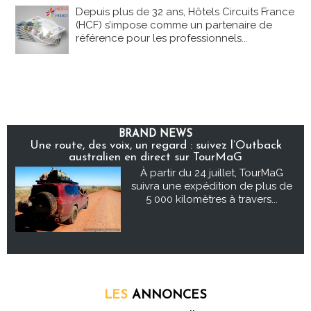
Depuis plus de 32 ans, Hôtels Circuits France
(HCF) s’impose comme un partenaire de
référence pour les professionnels...
BRAND NEWS
Une route, des voix, un regard : suivez l’Outback
australien en direct sur TourMaG
À partir du 24 juillet, TourMaG
suivra une expédition de plus de
5 000 kilomètres à travers...
LES
ANNONCES