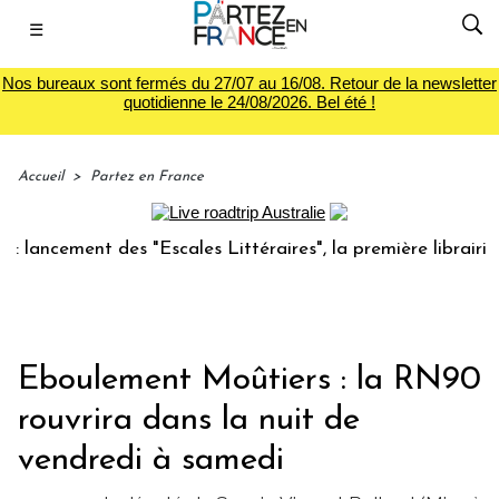
☰
Nos bureaux sont fermés du 27/07 au 16/08. Retour de la newsletter
quotidienne le 24/08/2026. Bel été !
Accueil
>
Partez en France
ement des "Escales Littéraires", la première librairie du vo
Eboulement Moûtiers : la RN90
rouvrira dans la nuit de
vendredi à samedi