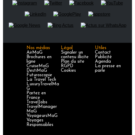
Nos médias
Légal
Utiles
AirMaG
Signaler un
Contact
Brochures en
contenu illicite
Publicité
ligne
Plan du site
Agenda
CruiseMaG
RGPD
La presse en
DestiMaG
Cookies
parle
Futuroscopie
La Travel Tech
LuxuryTravelMa
G
Partez en
France
TravelJobs
TravelManager
MaG
VoyageursMaG
Voyages
Responsables