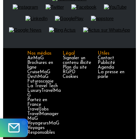
Nos médias
Légal
Utiles
AirMaG
Signaler un
Contact
Brochures en
contenu illicite
Publicité
ligne
Plan du site
Agenda
CruiseMaG
RGPD
La presse en
DestiMaG
Cookies
parle
Futuroscopie
La Travel Tech
LuxuryTravelMa
G
Partez en
France
TravelJobs
TravelManager
MaG
VoyageursMaG
Voyages
Responsables