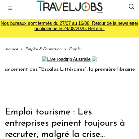
☰
Nos bureaux sont fermés du 27/07 au 16/08. Retour de la newsletter
quotidienne le 24/08/2026. Bel été !
Accueil
>
Emploi & Formation
>
Emploi
ent des "Escales Littéraires", la première librairie du voya
Emploi tourisme : Les
entreprises peinent toujours à
recruter, malgré la crise...