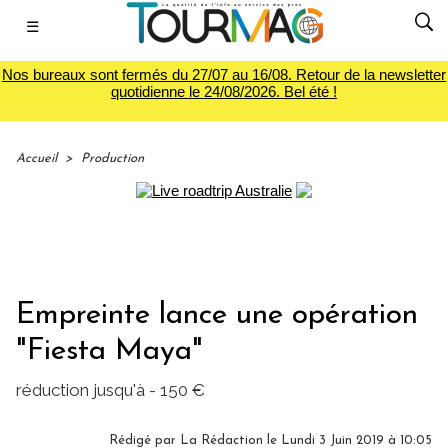
☰
Nos bureaux sont fermés du 27/07 au 16/08. Retour de la newsletter
quotidienne le 24/08/2026. Bel été !
Accueil
>
Production
Empreinte lance une opération
"Fiesta Maya"
réduction jusqu'à - 150 €
Rédigé par
La Rédaction
le Lundi 3 Juin 2019 à 10:05