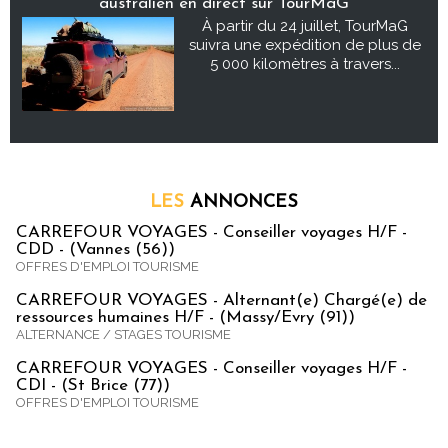
australien en direct sur TourMaG
À partir du 24 juillet, TourMaG
suivra une expédition de plus de
5 000 kilomètres à travers...
LES
ANNONCES
CARREFOUR VOYAGES - Conseiller voyages H/F -
CDD - (Vannes (56))
OFFRES D'EMPLOI TOURISME
CARREFOUR VOYAGES - Alternant(e) Chargé(e) de
ressources humaines H/F - (Massy/Evry (91))
ALTERNANCE / STAGES TOURISME
CARREFOUR VOYAGES - Conseiller voyages H/F -
CDI - (St Brice (77))
OFFRES D'EMPLOI TOURISME