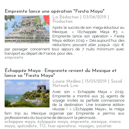
Empreinte lance une opération "Fiesta Maya"
La Rédaction
| 03/06/2019
|
Production
Après le succès de son mega éductour au
Mexique, « l’Echappée Maya #3 »,
Empreinte lance son opération « Fiesta
Maya, édition 2019 ». Dès aujourd’hui, des
réductions pouvant aller jusqu’à -150 €
par passager concernent tous séjours de 7 nuits minimum avec
transport au départ de France, pour des...
empreinte
Échappée Maya : Empreinte revient du Mexique et
lance sa "Fiesta Maya"
Laurie Medina
| 15/05/2019
|
Social
Network Live
Avec son « Echappée Maya » 2019,
Empreinte a montré aux 35 agents de
voyage invités sa parfaite connaissance
de la destination. Une troisième édition
réussie ! « L’Échappée Maya», le méga
fam trip au Mexique organisé par Empreinte a permis aux
professionnels du tourisme de découvrir la péninsule...
echappee maya
,
échappée maya
,
empreinte
,
mexique
,
riviera
maya
,
spécialiste
,
TO
,
tour-operateur
,
voyages
,
yucatan