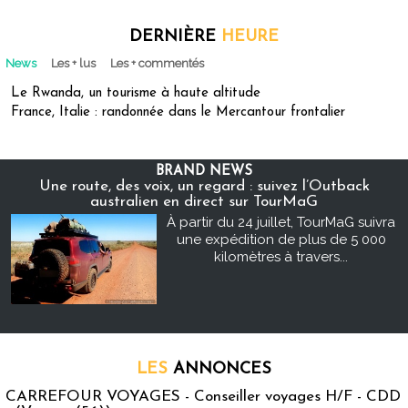
DERNIÈRE
HEURE
News
Les + lus
Les + commentés
Le Rwanda, un tourisme à haute altitude
France, Italie : randonnée dans le Mercantour frontalier
BRAND NEWS
Une route, des voix, un regard : suivez l’Outback
australien en direct sur TourMaG
À partir du 24 juillet, TourMaG suivra
une expédition de plus de 5 000
kilomètres à travers...
LES
ANNONCES
CARREFOUR VOYAGES - Conseiller voyages H/F - CDD