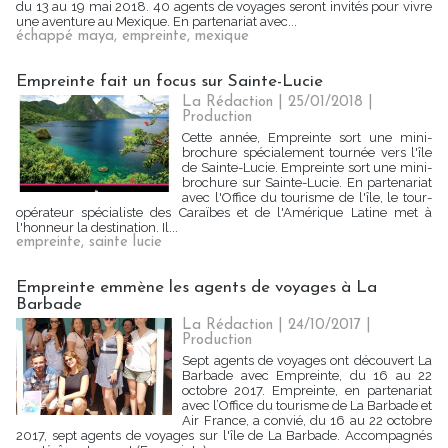
du 13 au 19 mai 2018. 40 agents de voyages seront invités pour vivre
une aventure au Mexique. En partenariat avec...
échappé maya
,
empreinte
,
mexique
Empreinte fait un focus sur Sainte-Lucie
La Rédaction
| 25/01/2018
|
Production
Cette année, Empreinte sort une mini-
brochure spécialement tournée vers l'île
de Sainte-Lucie. Empreinte sort une mini-
brochure sur Sainte-Lucie. En partenariat
avec l'Office du tourisme de l'île, le tour-
opérateur spécialiste des Caraïbes et de l'Amérique Latine met à
l'honneur la destination. Il...
empreinte
,
sainte lucie
Empreinte emmène les agents de voyages à La
Barbade
La Rédaction
| 24/10/2017
|
Production
Sept agents de voyages ont découvert La
Barbade avec Empreinte, du 16 au 22
octobre 2017. Empreinte, en partenariat
avec l’Office du tourisme de La Barbade et
Air France, a convié, du 16 au 22 octobre
2017, sept agents de voyages sur l'île de La Barbade. Accompagnés