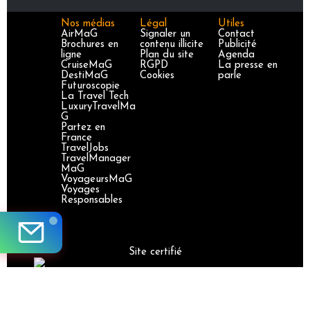
Nos médias
Légal
Utiles
AirMaG
Signaler un
Contact
Brochures en
contenu illicite
Publicité
ligne
Plan du site
Agenda
CruiseMaG
RGPD
La presse en
DestiMaG
Cookies
parle
Futuroscopie
La Travel Tech
LuxuryTravelMa
G
Partez en
France
TravelJobs
TravelManager
MaG
VoyageursMaG
Voyages
Responsables
Site certifié