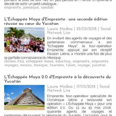
décidé de sortir un petit catalogue...
empreinte
,
jamaique
,
sandals
L'Échappée Maya d'Empreinte : une seconde édition
réussie au cœur du Yucatan.
Laurie Medina
| 25/05/2018
|
Social
Network Live
En invitant des agents de voyages et des
partenaires commerciaux à son
"Echappée Maya", le tour-opérateur
Empreinte, appuyé par son réceptif
Passion Latina, a montré une fois de plus
sa parfaite connaissance du Mexique.
chichen itza
,
echappee maya
,
eductour
,
empreinte
,
empreinte
voyages
,
mexico
,
mexique
,
tourisme
,
tulum
,
voyage
,
yucatan
L'Échappée Maya 2.0 d'Empreinte à la découverte du
Yucatán
Laurie Medina
| 17/05/2018
|
Social
Network Live
Empreinte, tour-opérateur spécialiste de
l'Amérique latine a renouvelé son
opération « L'Échappée Maya » pour une
édition 2.0. Du 13 au 19 mai 2018,
quarante agents de voyages et
partenaires découvrent la péninsule du Yucatán. L'occasion pour le