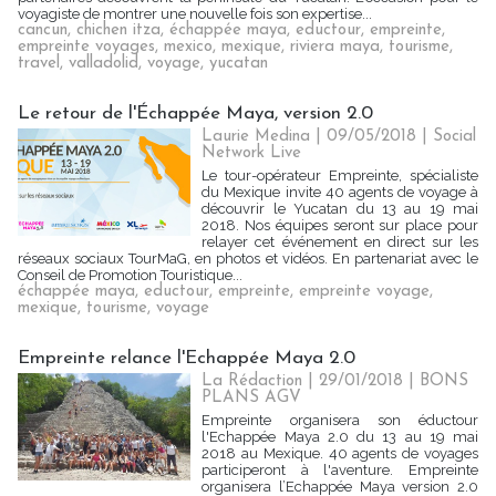
voyagiste de montrer une nouvelle fois son expertise...
cancun
,
chichen itza
,
échappée maya
,
eductour
,
empreinte
,
empreinte voyages
,
mexico
,
mexique
,
riviera maya
,
tourisme
,
travel
,
valladolid
,
voyage
,
yucatan
Le retour de l'Échappée Maya, version 2.0
Laurie Medina
| 09/05/2018
|
Social
Network Live
Le tour-opérateur Empreinte, spécialiste
du Mexique invite 40 agents de voyage à
découvrir le Yucatan du 13 au 19 mai
2018. Nos équipes seront sur place pour
relayer cet événement en direct sur les
réseaux sociaux TourMaG, en photos et vidéos. En partenariat avec le
Conseil de Promotion Touristique...
échappée maya
,
eductour
,
empreinte
,
empreinte voyage
,
mexique
,
tourisme
,
voyage
Empreinte relance l'Echappée Maya 2.0
La Rédaction
| 29/01/2018
|
BONS
PLANS AGV
Empreinte organisera son éductour
l'Echappée Maya 2.0 du 13 au 19 mai
2018 au Mexique. 40 agents de voyages
participeront à l'aventure. Empreinte
organisera l’Echappée Maya version 2.0