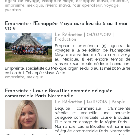
agent de voyage
,
echappee maya
,
échappée maya
,
eductour
,
empreinte
,
mexique
,
riviera maya
,
tour operateur
,
voyage
,
yucatan
Empreinte : l'Echappée Maya aura lieu du 6 au 11 mai
2019
La Rédaction
| 04/03/2019
|
Production
Empreinte emmènera 35 agents de
voyages à la 3e édition de l'Echappée
Maya qui aura lieu du 6 au 11 mai 2019
au Mexique. Il est encore temps de
s'inscrire sur le site dédié à l'opération.
Empreinte, spécialiste du Mexique, organise du 6 au 11 mai 2019 la 3e
édition de L’Echappée Maya. Cette...
empreinte
,
mexique
Empreinte : Laurie Brouttier nommée déléguée
commerciale Paris Normandie
La Rédaction
| 14/11/2018
|
People
L'équipe commerciale d'Empreinte
s'étoffe et accueille une nouvelle
déléguée commerciale Laurie Brouttier.
Elle sera en charge de la région Paris -
Normandie. Laurie Brouttier est nommée
déléguée commerciale Paris Normandie