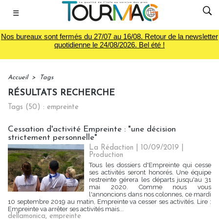
☰
Nos bureaux sont fermés du 27/07 au 16/08. Retour de la newsletter
quotidienne le 24/08/2026. Bel été !
Accueil
>
Tags
RÉSULTATS RECHERCHE
Tags (50) : empreinte
Cessation d'activité Empreinte : "une décision
strictement personnelle"
La Rédaction
| 10/09/2019
|
Production
Tous les dossiers d'Empreinte qui cesse
ses activités seront honorés. Une équipe
restreinte gérera les départs jusqu'au 31
mai 2020. Comme nous vous
l'annoncions dans nos colonnes, ce mardi
10 septembre 2019 au matin, Empreinte va cesser ses activités. Lire :
Empreinte va arrêter ses activités mais...
dellamonica
,
empreinte