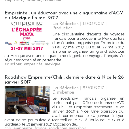
empreinte
,
mexique
,
reduction
Empreinte : un éductour avec une cinquantaine d'AGV
au Mexique fin mai 2017
La Rédaction
| 14/03/2017
|
Production
Une cinquantaine d'agents de voyages
français pourra découvrir le Mexique lors
d'un éductour organisé par Empreinte du
21 au 27 mai 2017. Du 21 au 27 mai 2017,
Empreinte organise un grand éductour
au Mexique avec une cinquantaine d'agents de voyages français. Ce
séjour est organisé en partenariat...
eductour
,
empreinte
,
mexique
Roadshow Empreinte/Chili : dernière date à Nice le 26
janvier 2017
La Rédaction
| 23/01/2017
|
Distribution
Le roadshow français organisé en
partenariat par l'Office de tourisme (OT)
du Chili et Empreinte s'achèvera le 26
janvier 2017 à Nice. Une opération qui
avait commencé le 10 janvier à Lyon
avant de se poursuivre à Montpellier le 12, à Toulouse le 17 et à
Bordeaux le 19 janvier 2017. L'occasion de...
chili
,
empreinte
,
france
,
roadshow
,
workshop