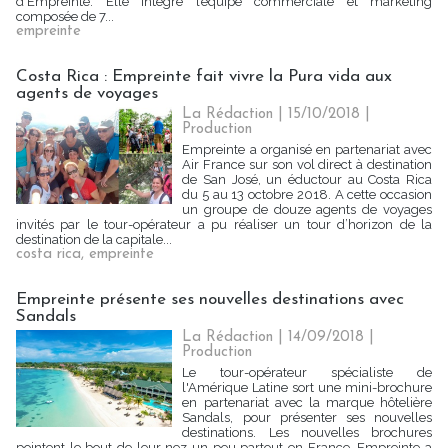
d'Empreinte. Elle intègre l’équipe commerciale et marketing
composée de 7...
empreinte
Costa Rica : Empreinte fait vivre la Pura vida aux
agents de voyages
La Rédaction
| 15/10/2018
|
Production
Empreinte a organisé en partenariat avec
Air France sur son vol direct à destination
de San José, un éductour au Costa Rica
du 5 au 13 octobre 2018. A cette occasion
un groupe de douze agents de voyages
invités par le tour-opérateur a pu réaliser un tour d’horizon de la
destination de la capitale...
costa rica
,
empreinte
Empreinte présente ses nouvelles destinations avec
Sandals
La Rédaction
| 14/09/2018
|
Production
Le tour-opérateur spécialiste de
l'Amérique Latine sort une mini-brochure
en partenariat avec la marque hôtelière
Sandals, pour présenter ses nouvelles
destinations. Les nouvelles brochures
pointent le bout de leur nez un peu partout en France. Empreinte a