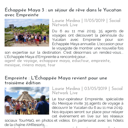
Échappée Maya 3 : un séjour de rêve dans le Yucatan
avec Empreinte
Laurie Medina
| 11/05/2019
|
Social
Network Live
Du 6 au 11 mai 2019, 35 agents de
voyages ont découvert la péninsule du
Yucatan avec Empreinte pour son
Échappée Maya annuelle. L'occasion pour
le voyagiste de montrer une nouvelle fois
son expertise sur la destination. C'est désormais un rendez-vous...
L'Échappée Maya d'Empreinte a rencontré pour...
agent de voyage
,
echappee maya
,
eductour
,
empreinte
,
mexique
,
riviera maya
,
tour
Empreinte : L'Échappée Maya revient pour une
troisième édition
Laurie Medina
| 03/05/2019
|
Social
Network Live
Le tour-opérateur Empreinte, spécialiste
du Mexique invite 35 agents de voyage à
découvrir le Yucatan du 6 au 11 mai 2019.
Nos équipes seront sur place pour relayer
cet événement en live sur les réseaux
sociaux TourMaG, en photos et vidéos. En partenariat avec les hôtels
de la chaîne AMResorts,...