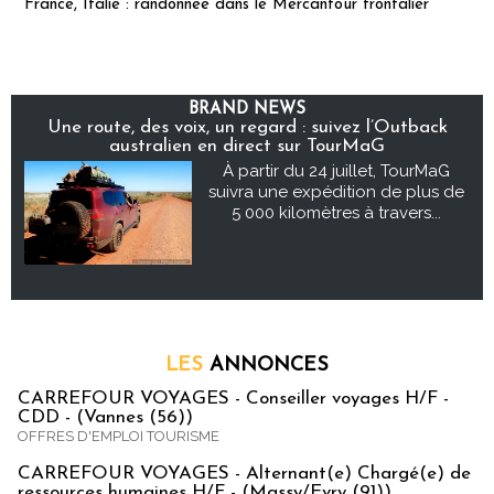
France, Italie : randonnée dans le Mercantour frontalier
BRAND NEWS
Une route, des voix, un regard : suivez l’Outback
australien en direct sur TourMaG
À partir du 24 juillet, TourMaG
suivra une expédition de plus de
5 000 kilomètres à travers...
LES
ANNONCES
CARREFOUR VOYAGES - Conseiller voyages H/F -
CDD - (Vannes (56))
OFFRES D'EMPLOI TOURISME
CARREFOUR VOYAGES - Alternant(e) Chargé(e) de
ressources humaines H/F - (Massy/Evry (91))