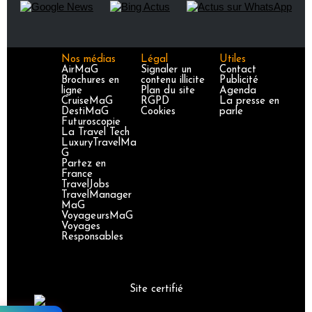
Nos médias
Légal
Utiles
AirMaG
Signaler un
Contact
Brochures en
contenu illicite
Publicité
ligne
Plan du site
Agenda
CruiseMaG
RGPD
La presse en
DestiMaG
Cookies
parle
Futuroscopie
La Travel Tech
LuxuryTravelMa
G
Partez en
France
TravelJobs
TravelManager
MaG
VoyageursMaG
Voyages
Responsables
Site certifié