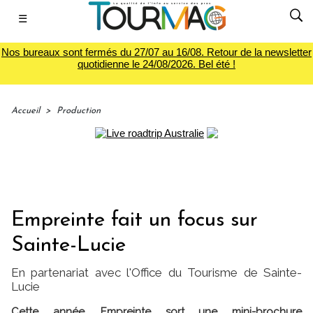
☰
Nos bureaux sont fermés du 27/07 au 16/08. Retour de la newsletter
quotidienne le 24/08/2026. Bel été !
Accueil
>
Production
Empreinte fait un focus sur
Sainte-Lucie
En partenariat avec l'Office du Tourisme de Sainte-
Lucie
Cette année, Empreinte sort une mini-brochure