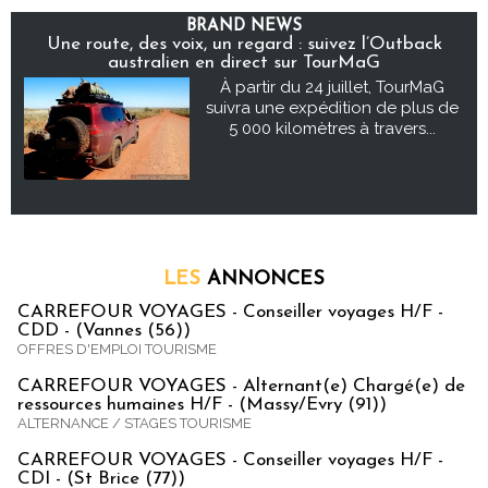
BRAND NEWS
Une route, des voix, un regard : suivez l’Outback
australien en direct sur TourMaG
À partir du 24 juillet, TourMaG
suivra une expédition de plus de
5 000 kilomètres à travers...
LES
ANNONCES
CARREFOUR VOYAGES - Conseiller voyages H/F -
CDD - (Vannes (56))
OFFRES D'EMPLOI TOURISME
CARREFOUR VOYAGES - Alternant(e) Chargé(e) de
ressources humaines H/F - (Massy/Evry (91))
ALTERNANCE / STAGES TOURISME
CARREFOUR VOYAGES - Conseiller voyages H/F -
CDI - (St Brice (77))