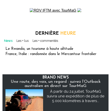
DERNIÈRE
HEURE
News
Les + lus
Les + commentés
Le Rwanda, un tourisme à haute altitude
France, Italie : randonnée dans le Mercantour frontalier
BRAND NEWS
Une route, des voix, un regard : suivez l’Outback
australien en direct sur TourMaG
À partir du 24 juillet, TourMaG
suivra une expédition de plus de
5 000 kilomètres à travers...