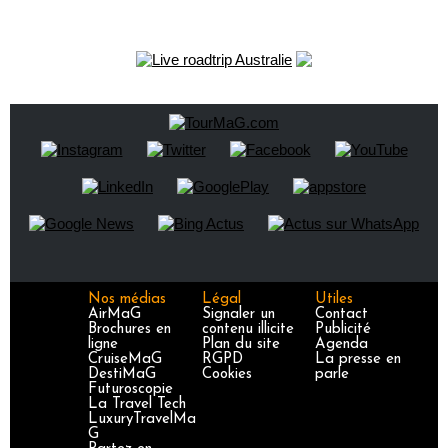
Nos médias
Légal
Utiles
AirMaG
Signaler un
Contact
Brochures en
contenu illicite
Publicité
ligne
Plan du site
Agenda
CruiseMaG
RGPD
La presse en
DestiMaG
Cookies
parle
Futuroscopie
La Travel Tech
LuxuryTravelMa
G