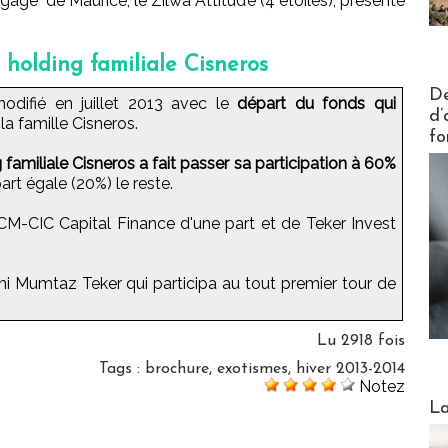
gagé" de Maurice, le Zilwa Attitude (4 étoiles), présenté
holding familiale Cisneros
Actus V
De
modifié en juillet 2013 avec le
départ du fonds qui
d’
a famille Cisneros.
fo
g familiale Cisneros a fait passer sa participation à 60%
art égale (20%) le reste.
 CM-CIC Capital Finance d'une part et de Teker Invest
ami Mumtaz Teker qui participa au tout premier tour de
Lu 2918 fois
Tags
:
brochure
,
exotismes
,
hiver 2013-2014
Notez
Webinai
La