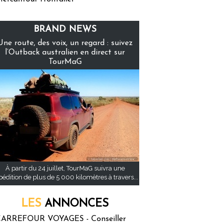
BRAND NEWS
Une route, des voix, un regard : suivez
l’Outback australien en direct sur
TourMaG
À partir du 24 juillet, TourMaG suivra une
pédition de plus de 5 000 kilomètres à travers...
LES
ANNONCES
ARREFOUR VOYAGES - Conseiller