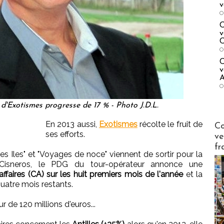
v
O
C
v
C
O
C
v
A
O
d'Exotismes progresse de 17 % - Photo J.D.L.
Publi-n
En 2013 aussi,
Exotismes
récolte le fruit de
Co
ses efforts.
ve
fr
s Iles" et "Voyages de noce" viennent de sortir pour la
 Cisneros, le PDG du tour-opérateur annonce une
affaires (CA) sur les huit premiers mois de l'année
et la
uatre mois restants.
 de 120 millions d'euros...