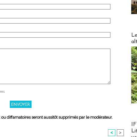
DESTI
Le
al
res
x ou diffamatoires seront aussitôt supprimés par le modérateur.
Product
IF
Li
<
>