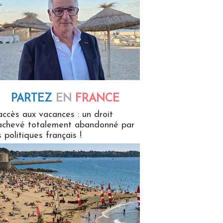
PARTEZ
EN
FRANCE
 en France
accès aux vacances : un droit
achevé totalement abandonné par
s politiques français !