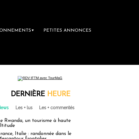
BONNEMENTS
PETITES ANNONCES
▼
DERNIÈRE
HEURE
News
Les + lus
Les + commentés
e Rwanda, un tourisme à haute
ltitude
rance, Italie : randonnée dans le
ercantour frontalier