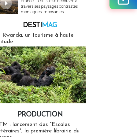
France, la Suisse se découvre à
travers ses paysages contrastés,
montagnes imposantes,...
DESTI
MAG
MAG
 Rwanda, un tourisme à haute
titude
PRODUCTION
ion
TM : lancement des "Escales
ttéraires", la première librairie du