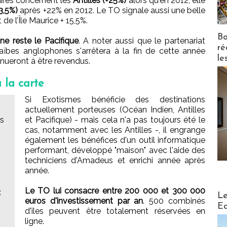
aires concernent les
Antilles (+25%)
alors qu'en 2012, elle
3,5%)
après +22% en 2012. Le TO signale aussi une belle
e l’Île Maurice + 15,5%.
Bo
ne reste le Pacifique
. A noter aussi que le partenariat
ré
aïbes anglophones s'arrêtera à la fin de cette année
le
inueront à être revendus.
 la carte
Si Exotismes bénéficie des destinations
actuellement porteuses (Océan Indien, Antilles
es
et Pacifique) - mais cela n'a pas toujours été le
cas, notamment avec les Antilles -, il engrange
également les bénéfices d'un outil informatique
performant, développé "maison" avec l'aide des
techniciens d'Amadeus et enrichi année après
année.
Le TO lui consacre entre 200 000 et 300 000
:
Distribu
Le
euros d'investissement par an
. 500 combinés
Ed
d'îles peuvent être totalement réservées en
ligne.