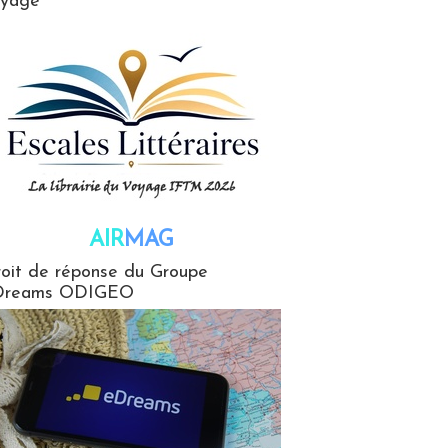
oyage
AIR
MAG
G
oit de réponse du Groupe
Dreams ODIGEO