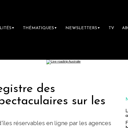
LITÉS
THÉMATIQUES
NEWSLETTERS
TV
A
▼
▼
▼
gistre des
pectaculaires sur les
L
a
îles réservables en ligne par les agences
F
M