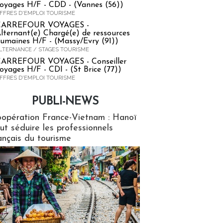
oyages H/F - CDD - (Vannes (56))
FFRES D'EMPLOI TOURISME
CARREFOUR VOYAGES -
lternant(e) Chargé(e) de ressources
umaines H/F - (Massy/Evry (91))
LTERNANCE / STAGES TOURISME
ARREFOUR VOYAGES - Conseiller
oyages H/F - CDI - (St Brice (77))
FFRES D'EMPLOI TOURISME
PUBLI-NEWS
ews
opération France-Vietnam : Hanoï
ut séduire les professionnels
ançais du tourisme