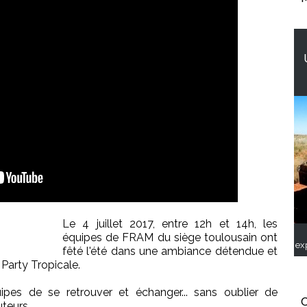
Le 4 juillet 2017, entre 12h et 14h, les
équipes de FRAM du siège toulousain ont
ex
fêté l'été dans une ambiance détendue et
Party Tropicale.
pes de se retrouver et échanger... sans oublier de
C
uteurs.