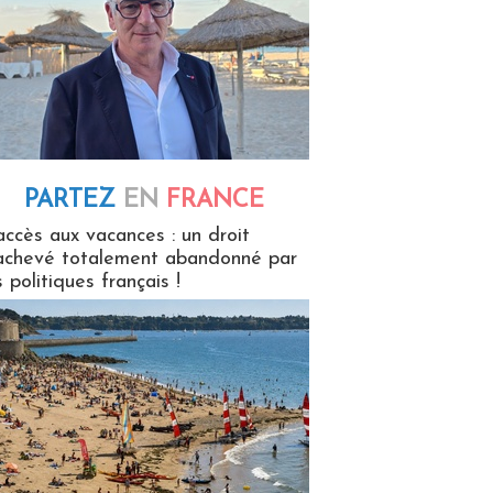
PARTEZ
EN
FRANCE
 en France
accès aux vacances : un droit
achevé totalement abandonné par
s politiques français !