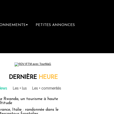
BONNEMENTS
PETITES ANNONCES
▼
DERNIÈRE
HEURE
News
Les + lus
Les + commentés
e Rwanda, un tourisme à haute
ltitude
rance, Italie : randonnée dans le
ercantour frontalier