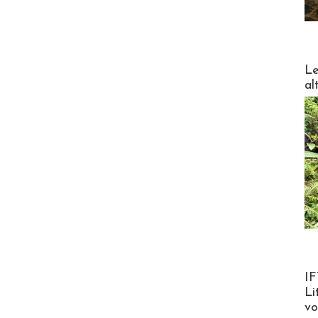
DESTI
Le
al
Product
IF
Li
v