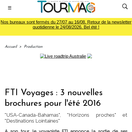
☰
Nos bureaux sont fermés du 27/07 au 16/08. Retour de la newsletter
quotidienne le 24/08/2026. Bel été !
Accueil
>
Production
FTI Voyages : 3 nouvelles
brochures pour l'été 2016
"USA-Canada-Bahamas", "Horizons proches" et
"Destinations Lointaines"
A son tour, le voyagiste FTI annonce la sortie de ses