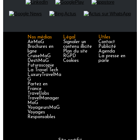
Nos médias
Légal
Utiles
AirMaG
Signaler un
Contact
Brochures en
contenu illicite
Publicité
ligne
Plan du site
Agenda
CruiseMaG
RGPD
La presse en
DestiMaG
Cookies
parle
Futuroscopie
La Travel Tech
LuxuryTravelMa
G
Partez en
France
TravelJobs
TravelManager
MaG
VoyageursMaG
Voyages
Responsables