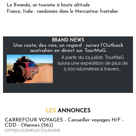
Le Rwanda, un tourisme à haute altitude
France, Italie : randonnée dans le Mercantour frontalier
BRAND NEWS
Une route, des voix, un regard : suivez l’Outback
australien en direct sur TourMaG
À partir du 24 juillet, TourMaG
suivra une expédition de plus de
5 000 kilomètres à travers...
LES
ANNONCES
CARREFOUR VOYAGES - Conseiller voyages H/F -
CDD - (Vannes (56))
OFFRES D'EMPLOI TOURISME