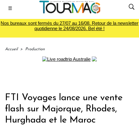
☰
Nos bureaux sont fermés du 27/07 au 16/08. Retour de la newsletter
quotidienne le 24/08/2026. Bel été !
Accueil
>
Production
FTI Voyages lance une vente
flash sur Majorque, Rhodes,
Hurghada et le Maroc