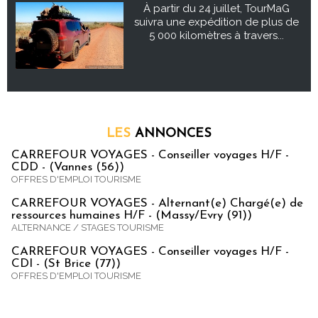
À partir du 24 juillet, TourMaG
suivra une expédition de plus de
5 000 kilomètres à travers...
LES
ANNONCES
CARREFOUR VOYAGES - Conseiller voyages H/F -
CDD - (Vannes (56))
OFFRES D'EMPLOI TOURISME
CARREFOUR VOYAGES - Alternant(e) Chargé(e) de
ressources humaines H/F - (Massy/Evry (91))
ALTERNANCE / STAGES TOURISME
CARREFOUR VOYAGES - Conseiller voyages H/F -
CDI - (St Brice (77))
OFFRES D'EMPLOI TOURISME