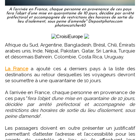
A l’arrivée en France, chaque personne en provenance de ces pays
fera l’objet d’une mise en quarantaine de 10 jours, décidée par arrêté
préfectoral et accompagnée de restrictions des horaires de sortie du
lieu d’isolement, sous peine d’amende" Depositphotos.com
photoncatcher63
Afrique du Sud, Argentine, Bangladesh, Brésil, Chili, Émirats
arabes unis, Inde, Népal, Pakistan, Qatar, Sri Lanka, Turquie
et désormais Bahreïn, Colombie, Costa Rica, Uruguay.
La France
a ajouté ces 4 derniers pays à la liste des
destinations au retour desquelles les voyageurs devront
se soumettre à une quarantaine de 10 jours.
A l’arrivée en France, chaque personne en provenance de
ces pays "
fera l’objet d’une mise en quarantaine de 10 jours,
décidée par arrêté préfectoral et accompagnée de
restrictions des horaires de sortie du lieu d’isolement, sous
peine d’amende
".
Les passagers doivent en outre présenter un justificatif
permettant d’attester l’adresse et l’accessibilité pour les
agents de contrôle du lieu où ils effectuent leur