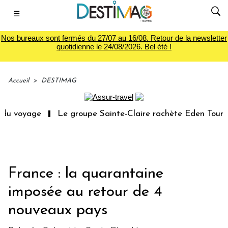
☰
Nos bureaux sont fermés du 27/07 au 16/08. Retour de la newsletter
quotidienne le 24/08/2026. Bel été !
Accueil
>
DESTIMAG
u voyage
Le groupe Sainte-Claire rachète Eden Tour
France : la quarantaine
imposée au retour de 4
nouveaux pays