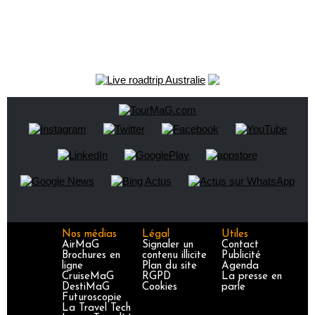
Nos médias
Légal
Utiles
AirMaG
Signaler un
Contact
Brochures en
contenu illicite
Publicité
ligne
Plan du site
Agenda
CruiseMaG
RGPD
La presse en
DestiMaG
Cookies
parle
Futuroscopie
La Travel Tech