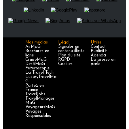
Nos médias
Légal
Utiles
AirMaG
Signaler un
Contact
Brochures en
contenu illicite
Publicité
ligne
Plan du site
Agenda
CruiseMaG
RGPD
La presse en
DestiMaG
Cookies
parle
Futuroscopie
La Travel Tech
LuxuryTravelMa
G
Partez en
France
TravelJobs
TravelManager
MaG
VoyageursMaG
Voyages
Responsables