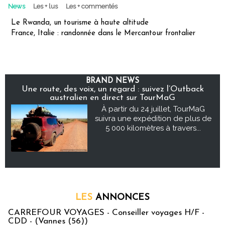
News
Les + lus
Les + commentés
Le Rwanda, un tourisme à haute altitude
France, Italie : randonnée dans le Mercantour frontalier
BRAND NEWS
Une route, des voix, un regard : suivez l’Outback
australien en direct sur TourMaG
À partir du 24 juillet, TourMaG
suivra une expédition de plus de
5 000 kilomètres à travers...
LES
ANNONCES
CARREFOUR VOYAGES - Conseiller voyages H/F -
CDD - (Vannes (56))