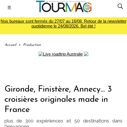
☰
Nos bureaux sont fermés du 27/07 au 16/08. Retour de la newsletter
quotidienne le 24/08/2026. Bel été !
Accueil
>
Production
Gironde, Finistère, Annecy... 3
croisières originales made in
France
plus de 300 expériences et 50 destinations dans
l’Hexagone