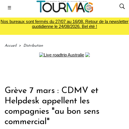
☰
Nos bureaux sont fermés du 27/07 au 16/08. Retour de la newsletter
quotidienne le 24/08/2026. Bel été !
Accueil
>
Distribution
Grève 7 mars : CDMV et
Helpdesk appellent les
compagnies "au bon sens
commercial"