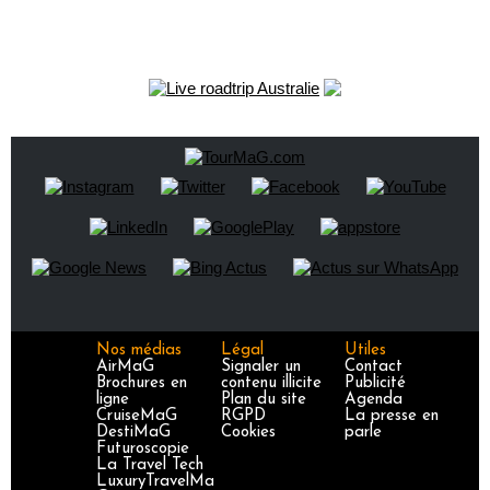
Nos médias
Légal
Utiles
AirMaG
Signaler un
Contact
Brochures en
contenu illicite
Publicité
ligne
Plan du site
Agenda
CruiseMaG
RGPD
La presse en
DestiMaG
Cookies
parle
Futuroscopie
La Travel Tech
LuxuryTravelMa