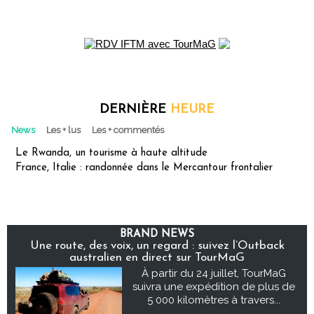
DERNIÈRE
HEURE
News
Les + lus
Les + commentés
Le Rwanda, un tourisme à haute altitude
France, Italie : randonnée dans le Mercantour frontalier
BRAND NEWS
Une route, des voix, un regard : suivez l’Outback
australien en direct sur TourMaG
À partir du 24 juillet, TourMaG
suivra une expédition de plus de
5 000 kilomètres à travers...