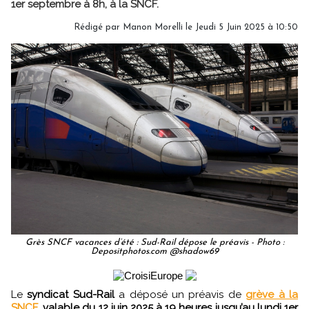
1er septembre à 8h, à la SNCF.
Rédigé par
Manon Morelli
le Jeudi 5 Juin 2025 à 10:50
Grès SNCF vacances d’été : Sud-Rail dépose le préavis - Photo :
Depositphotos.com @shadow69
Le
syndicat Sud-Rail
a déposé un préavis de
grève à la
SNCF
,
valable du 12 juin 2025 à 19 heures jusqu’au lundi 1er