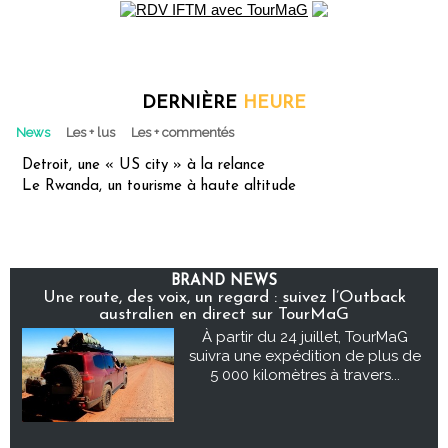
DERNIÈRE
HEURE
News
Les + lus
Les + commentés
Detroit, une « US city » à la relance
Le Rwanda, un tourisme à haute altitude
BRAND NEWS
Une route, des voix, un regard : suivez l’Outback
australien en direct sur TourMaG
À partir du 24 juillet, TourMaG
suivra une expédition de plus de
5 000 kilomètres à travers...