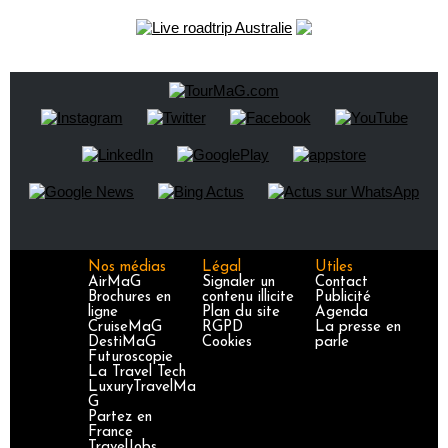
Nos médias
Légal
Utiles
AirMaG
Signaler un
Contact
Brochures en
contenu illicite
Publicité
ligne
Plan du site
Agenda
CruiseMaG
RGPD
La presse en
DestiMaG
Cookies
parle
Futuroscopie
La Travel Tech
LuxuryTravelMa
G
Partez en
France
TravelJobs