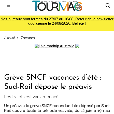
☰
Nos bureaux sont fermés du 27/07 au 16/08. Retour de la newsletter
quotidienne le 24/08/2026. Bel été !
Accueil
>
Transport
Grève SNCF vacances d’été :
Sud-Rail dépose le préavis
Les trajets estivaux menacés
Un préavis de grève SNCF reconductible déposé par Sud-
Rail couvre toute la période estivale, du 12 juin à 19h au