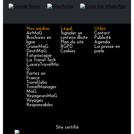
Nos médias
Légal
Utiles
AirMaG
Signaler un
Contact
Brochures en
contenu illicite
Publicité
ligne
Plan du site
Agenda
CruiseMaG
RGPD
La presse en
DestiMaG
Cookies
parle
Futuroscopie
La Travel Tech
LuxuryTravelMa
G
Partez en
France
TravelJobs
TravelManager
MaG
VoyageursMaG
Voyages
Responsables
Site certifié