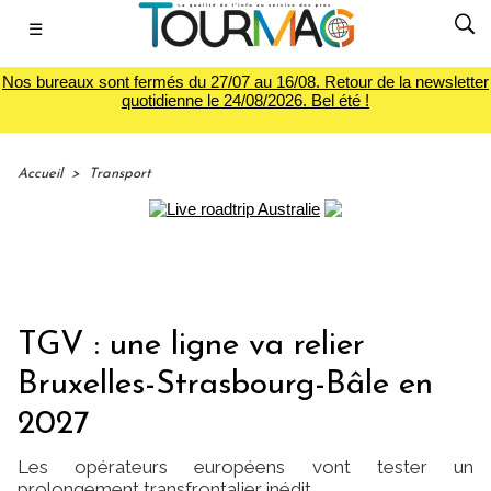
☰
Nos bureaux sont fermés du 27/07 au 16/08. Retour de la newsletter
quotidienne le 24/08/2026. Bel été !
Accueil
>
Transport
TGV : une ligne va relier
Bruxelles-Strasbourg-Bâle en
2027
Les opérateurs européens vont tester un
prolongement transfrontalier inédit