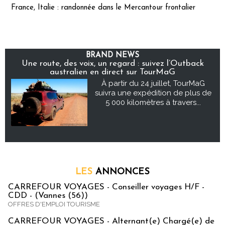
France, Italie : randonnée dans le Mercantour frontalier
BRAND NEWS
Une route, des voix, un regard : suivez l’Outback
australien en direct sur TourMaG
À partir du 24 juillet, TourMaG
suivra une expédition de plus de
5 000 kilomètres à travers...
LES
ANNONCES
CARREFOUR VOYAGES - Conseiller voyages H/F -
CDD - (Vannes (56))
OFFRES D'EMPLOI TOURISME
CARREFOUR VOYAGES - Alternant(e) Chargé(e) de