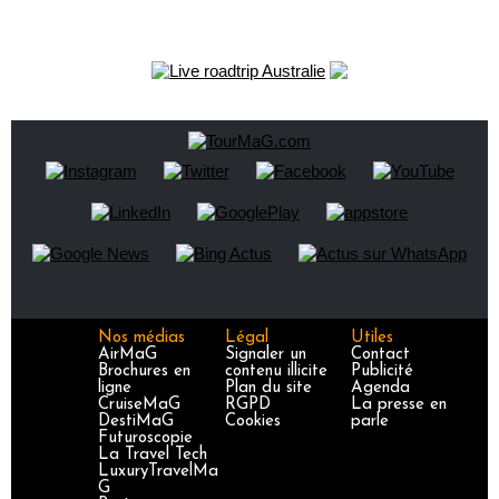
Nos médias
Légal
Utiles
AirMaG
Signaler un
Contact
Brochures en
contenu illicite
Publicité
ligne
Plan du site
Agenda
CruiseMaG
RGPD
La presse en
DestiMaG
Cookies
parle
Futuroscopie
La Travel Tech
LuxuryTravelMa
G