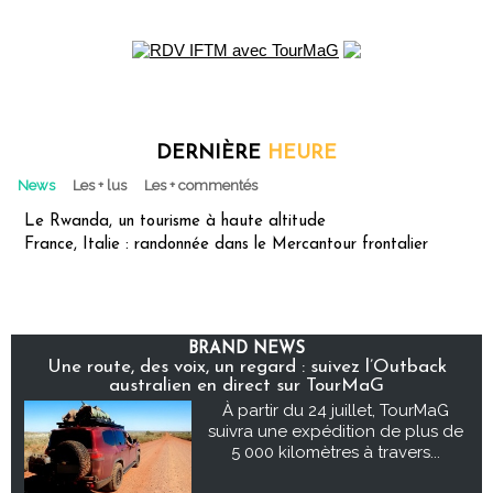
DERNIÈRE
HEURE
News
Les + lus
Les + commentés
Le Rwanda, un tourisme à haute altitude
France, Italie : randonnée dans le Mercantour frontalier
BRAND NEWS
Une route, des voix, un regard : suivez l’Outback
australien en direct sur TourMaG
À partir du 24 juillet, TourMaG
suivra une expédition de plus de
5 000 kilomètres à travers...