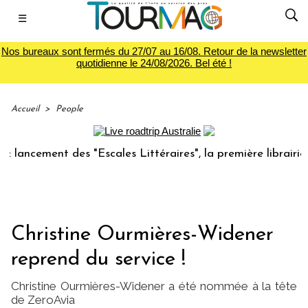
☰
Nos bureaux sont fermés du 27/07 au 16/08. Retour de la newsletter
quotidienne le 24/08/2026. Bel été !
Accueil
>
People
cement des "Escales Littéraires", la première librairie du v
Christine Ourmières-Widener
reprend du service !
Christine Ourmières-Widener a été nommée à la tête
de ZeroAvia