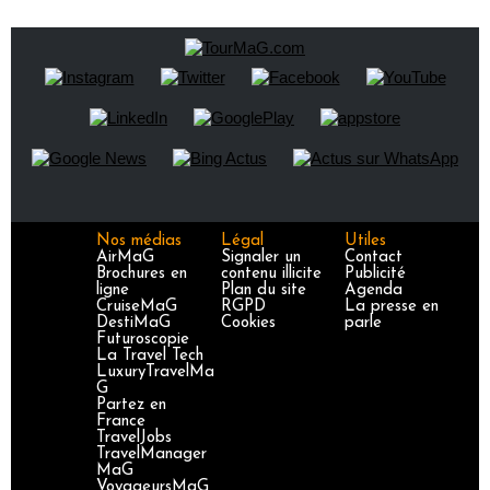
Nos médias
Légal
Utiles
AirMaG
Signaler un
Contact
Brochures en
contenu illicite
Publicité
ligne
Plan du site
Agenda
CruiseMaG
RGPD
La presse en
DestiMaG
Cookies
parle
Futuroscopie
La Travel Tech
LuxuryTravelMa
G
Partez en
France
TravelJobs
TravelManager
MaG
VoyageursMaG