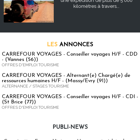
une expédition de plus de 5 000
kilomètres à travers...
LES
ANNONCES
CARREFOUR VOYAGES - Conseiller voyages H/F - CDD
- (Vannes (56))
OFFRES D'EMPLOI TOURISME
CARREFOUR VOYAGES - Alternant(e) Chargé(e) de
ressources humaines H/F - (Massy/Evry (91))
ALTERNANCE / STAGES TOURISME
CARREFOUR VOYAGES - Conseiller voyages H/F - CDI -
(St Brice (77))
OFFRES D'EMPLOI TOURISME
PUBLI-NEWS
Publi-news