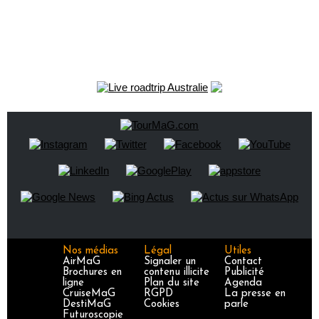
Nos médias
Légal
Utiles
AirMaG
Signaler un
Contact
Brochures en
contenu illicite
Publicité
ligne
Plan du site
Agenda
CruiseMaG
RGPD
La presse en
DestiMaG
Cookies
parle
Futuroscopie