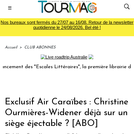
☰
Nos bureaux sont fermés du 27/07 au 16/08. Retour de la newsletter
quotidienne le 24/08/2026. Bel été !
Accueil
>
CLUB ABONNES
 des "Escales Littéraires", la première librairie du voyage
Exclusif Air Caraïbes : Christine
Ourmières-Widener déjà sur un
siège éjectable ? [ABO]