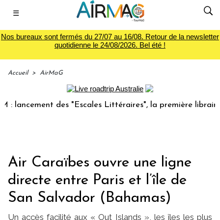
☰
Nos bureaux sont fermés du 27/07 au 16/08. Retour de la newsletter
quotidienne le 24/08/2026. Bel été !
Accueil
>
AirMaG
ncement des "Escales Littéraires", la première librairie du 
Air Caraïbes ouvre une ligne
directe entre Paris et l’île de
San Salvador (Bahamas)
Un accès facilité aux « Out Islands », les îles les plus