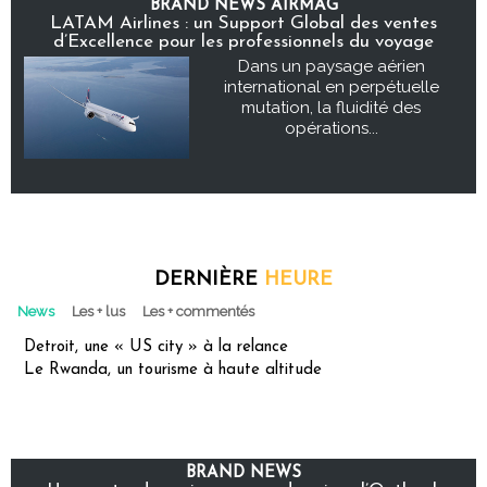
BRAND NEWS AIRMAG
LATAM Airlines : un Support Global des ventes
d’Excellence pour les professionnels du voyage
Dans un paysage aérien
international en perpétuelle
mutation, la fluidité des
opérations...
DERNIÈRE
HEURE
News
Les + lus
Les + commentés
Detroit, une « US city » à la relance
Le Rwanda, un tourisme à haute altitude
BRAND NEWS