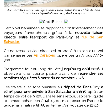
Air Caraïbes ouvre une ligne sans escale entre Paris et l’île de San
Salvador - Depositphotos.com, AndreyPopov
L'archipel bahaméen se rapproche considérablement des
voyageurs francophones, grâce à la
nouvelle liaison
directe entre l’aéroport de Paris-Orly et
l’île de San
Salvador.
Ce nouveau service direct est proposé à raison d'un vol
par semaine par
Air Caraïbes,
opéré par un Airbus A330-
300.
Programmé tout au long de l'été
jusqu'au 23 août 2026
, il
observera une courte pause avant de
reprendre ses
rotations régulières à partir du 22 octobre 2026.
Les trajets aller sont planifiés au
départ de Paris-Orly à
10h15 pour une arrivée à San Salvador à 13h35
, après un
temps de vol de 9h20. Dans le sens retour, l'appareil quitte
le tarmac bahaméen à 14h45 pour se poser en France le
lendemain matin à 8h55, au terme d'un voyage de 12h10.