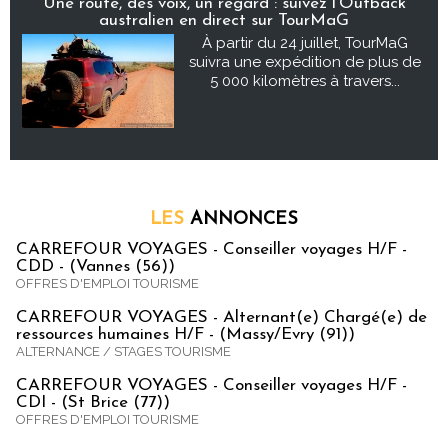
Une route, des voix, un regard : suivez l’Outback
australien en direct sur TourMaG
À partir du 24 juillet, TourMaG
suivra une expédition de plus de
5 000 kilomètres à travers...
LES
ANNONCES
CARREFOUR VOYAGES - Conseiller voyages H/F -
CDD - (Vannes (56))
OFFRES D'EMPLOI TOURISME
CARREFOUR VOYAGES - Alternant(e) Chargé(e) de
ressources humaines H/F - (Massy/Evry (91))
ALTERNANCE / STAGES TOURISME
CARREFOUR VOYAGES - Conseiller voyages H/F -
CDI - (St Brice (77))
OFFRES D'EMPLOI TOURISME