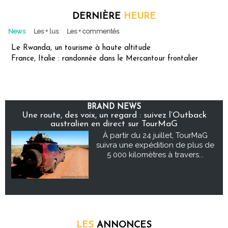
DERNIÈRE
HEURE
News
Les + lus
Les + commentés
Le Rwanda, un tourisme à haute altitude
France, Italie : randonnée dans le Mercantour frontalier
BRAND NEWS
Une route, des voix, un regard : suivez l’Outback
australien en direct sur TourMaG
À partir du 24 juillet, TourMaG
suivra une expédition de plus de
5 000 kilomètres à travers...
LES
ANNONCES