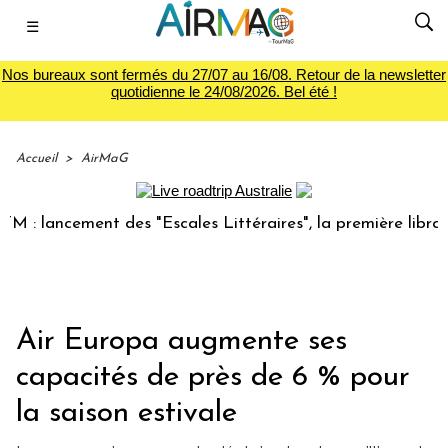
☰
Nos bureaux sont fermés du 27/07 au 16/08. Retour de la newsletter
quotidienne le 24/08/2026. Bel été !
Accueil
>
AirMaG
lancement des "Escales Littéraires", la première librairie d
Air Europa augmente ses
capacités de près de 6 % pour
la saison estivale