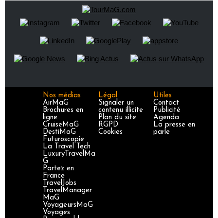
Nos médias
Légal
Utiles
AirMaG
Signaler un
Contact
Brochures en
contenu illicite
Publicité
ligne
Plan du site
Agenda
CruiseMaG
RGPD
La presse en
DestiMaG
Cookies
parle
Futuroscopie
La Travel Tech
LuxuryTravelMa
G
Partez en
France
TravelJobs
TravelManager
MaG
VoyageursMaG
Voyages