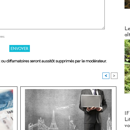
DESTI
Le
al
res
x ou diffamatoires seront aussitôt supprimés par le modérateur.
<
>
Product
IF
Li
v