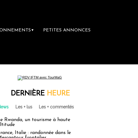
BONNEMENTS
PETITES ANNONCES
▼
mière librairie du voyage
Le groupe Sainte
DERNIÈRE
HEURE
News
Les + lus
Les + commentés
e Rwanda, un tourisme à haute
ltitude
rance, Italie : randonnée dans le
ercantour frontalier