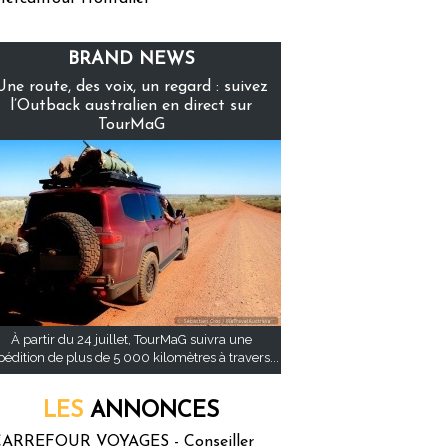
BRAND NEWS
Une route, des voix, un regard : suivez
l’Outback australien en direct sur
TourMaG
À partir du 24 juillet, TourMaG suivra une
pédition de plus de 5 000 kilomètres à travers...
LES
ANNONCES
ARREFOUR VOYAGES - Conseiller