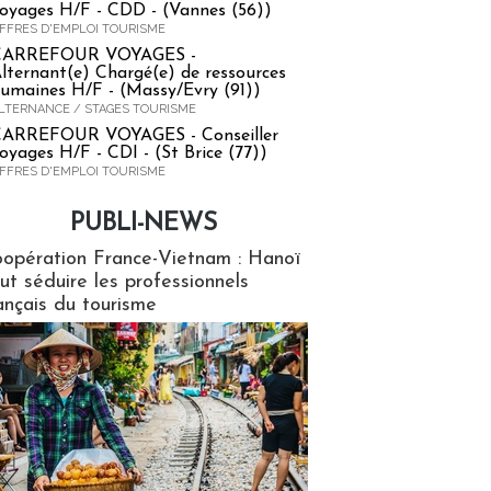
oyages H/F - CDD - (Vannes (56))
FFRES D'EMPLOI TOURISME
CARREFOUR VOYAGES -
lternant(e) Chargé(e) de ressources
umaines H/F - (Massy/Evry (91))
LTERNANCE / STAGES TOURISME
ARREFOUR VOYAGES - Conseiller
oyages H/F - CDI - (St Brice (77))
FFRES D'EMPLOI TOURISME
PUBLI-NEWS
ews
opération France-Vietnam : Hanoï
ut séduire les professionnels
ançais du tourisme