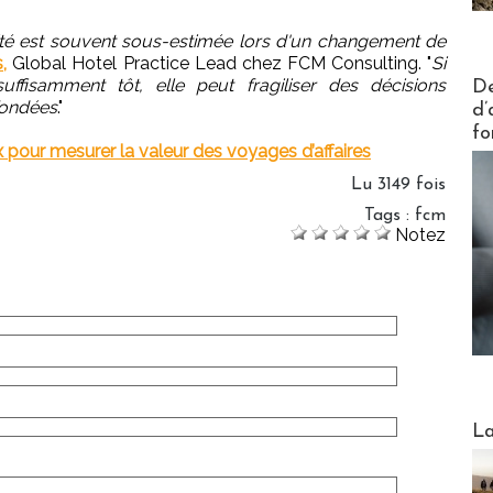
élité est souvent sous-estimée lors d'un changement de
,
Global Hotel Practice Lead chez FCM Consulting. "
Si
Actus V
ffisamment tôt, elle peut fragiliser des décisions
De
fondées
."
d’
fo
 pour mesurer la valeur des voyages d’affaires
Lu 3149 fois
Tags
:
fcm
Notez
Webinai
La