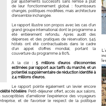
par ajustements successifs sans remise à plat
de leur fonctionnement global : fournisseurs
changés, politiques modifiées, mais architecture
d'ensemble inchangée.
Le rapport illustre son propos avec les cas d'un
grand groupe international dont le programme a
été entièrement refondu. Après audit des
dépenses et des pratiques de réservation, 545
hôtels ont été contractualisés dans le cadre
d'un appel d'offres mondial, portant la
Partez
L’
couverture du programme à 80%.
in
le
A la clé :
5 millions d'euros d'économies
estimées par rapport aux tarifs du marché, et un
potentiel supplémentaire de réduction identifié à
2,4 millions d'euros.
Le rapport pointe également un levier encore
élité hôtelière
. Petit-déjeuner offert, accès aux salons,
 susceptibles d'améliorer l'expérience des voyageurs
treprise, et de favoriser le respect de la politique