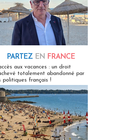
PARTEZ
EN
FRANCE
 en France
accès aux vacances : un droit
achevé totalement abandonné par
s politiques français !