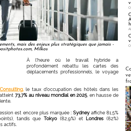
v
O
A
h
A
C
v
ements, mais des enjeux plus stratégiques que jamais -
O
ositphotos.com, Milkos
À l'heure où le travail hybride a
profondément rebattu les cartes des
Publi-n
Co
déplacements professionnels, le voyage
ve
fr
onsulting,
le taux d'occupation des hôtels dans les
 atteint
73,7% au niveau mondial en 2025
, en hausse de
dente.
gression est encore plus marquée :
Sydney
affiche 81,5%
oints), tandis que
Tokyo
(82,9%) et
Londres
(82%)
 actifs.