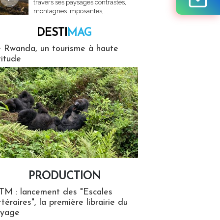
travers ses paysages contrastés,
montagnes imposantes,...
DESTI
MAG
MAG
 Rwanda, un tourisme à haute
titude
PRODUCTION
ion
TM : lancement des "Escales
ttéraires", la première librairie du
oyage