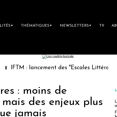
LITÉS
THÉMATIQUES
NEWSLETTERS
TV
A
▼
▼
▼
: lancement des "Escales Littéraires", la pre
res : moins de
 mais des enjeux plus
L
a
que jamais
F
M