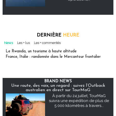
DERNIÈRE
HEURE
News
Les + lus
Les + commentés
Le Rwanda, un tourisme à haute altitude
France, Italie : randonnée dans le Mercantour frontalier
BRAND NEWS
Une route, des voix, un regard : suivez l’Outback
australien en direct sur TourMaG
À partir du 24 juillet, TourMaG
suivra une expédition de plus de
5 000 kilomètres à travers...