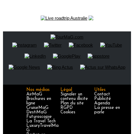
Nos médias
Légal
Utiles
AirMaG
Signaler un
Contact
Brochures en
contenu illicite
Publicité
ligne
Plan du site
Agenda
CruiseMaG
RGPD
La presse en
DestiMaG
Cookies
parle
Futuroscopie
La Travel Tech
LuxuryTravelMa
G