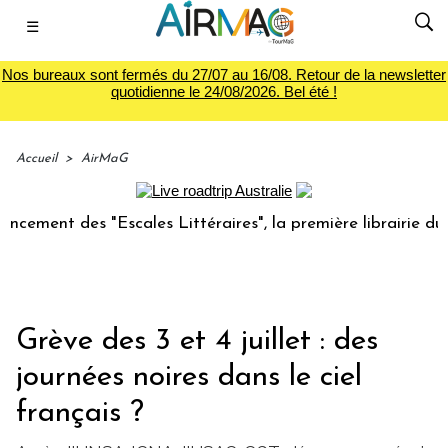
☰
Nos bureaux sont fermés du 27/07 au 16/08. Retour de la newsletter
quotidienne le 24/08/2026. Bel été !
Accueil
>
AirMaG
t des "Escales Littéraires", la première librairie du voyage
Grève des 3 et 4 juillet : des
journées noires dans le ciel
français ?