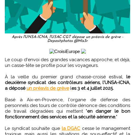
Après l'UNSA-ICNA, l'USAC-CGT dépose un préavis de grève -
Depositphotos @Mix3r
Le coup d'envoi des grandes vacances approche, et déjà,
un casse-tête se profile pour les voyageurs.
À la veille du premier grand chassé-croisé estival,
le
deuxième syndicat des contrôleurs aériens, l'UNSA-ICNA,
a déposé
un préavis de grève
l
es 3 et 4 juillet 2025.
Basé à Aix-en-Provence, l'organe de défense des
personnels des tours de contrôle dénonce des conditions
de travail dégradées qui mettent "
en danger le bon
fonctionnement des services et la sécurité aérienne.
"
Le syndicat souhaite que
la DGAC
cesse le management
toxique, mais aussi les situations de sous-effectif et la