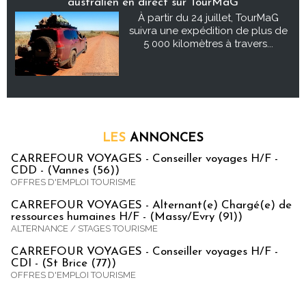
australien en direct sur TourMaG
À partir du 24 juillet, TourMaG
suivra une expédition de plus de
5 000 kilomètres à travers...
LES
ANNONCES
CARREFOUR VOYAGES - Conseiller voyages H/F -
CDD - (Vannes (56))
OFFRES D'EMPLOI TOURISME
CARREFOUR VOYAGES - Alternant(e) Chargé(e) de
ressources humaines H/F - (Massy/Evry (91))
ALTERNANCE / STAGES TOURISME
CARREFOUR VOYAGES - Conseiller voyages H/F -
CDI - (St Brice (77))
OFFRES D'EMPLOI TOURISME