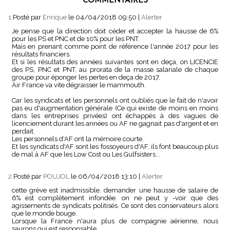
COMMENTAIRES
1.
Posté par
Enrique
le 04/04/2018 09:50
|
Alerter
Je pense que la direction doit céder et accepter la hausse de 6%
pour les PS et PNC et de 10% pour les PNT.
Mais en prenant comme point de référence l'année 2017 pour les
résultats financiers.
Et si les résultats des années suivantes sont en deça, on LICENCIE
des PS, PNC et PNT, au prorata de la masse salariale de chaque
groupe pour éponger les pertes en deça de 2017.
Air France va vite dégraisser le mammouth.
Car les syndicats et les personnels ont oubliés que le fait de n'avoir
pas eu d'augmentation générale (Ce qui existe de moins en moins
dans les entreprises privées) ont échappés à des vagues de
licenciement durant les années ou AF ne gagnait pas d'argent et en
perdait.
Les personnels d'AF ont la mémoire courte.
Et les syndicats d'AF sont les fossoyeurs d'AF, ils font beaucoup plus
de mal à AF que les Low Cost ou Les Gulfsisters...
2.
Posté par
POUJOL
le 06/04/2018 13:10
|
Alerter
cette grève est inadmissible. demander une hausse de salaire de
6% est complètement infondée. on ne peut y -voir que des
agissements de syndicats politisés. Ce sont des conservateurs alors
que le monde bouge.
Lorsque la France n'aura plus de compagnie aérienne, nous
saurons qui est responsable