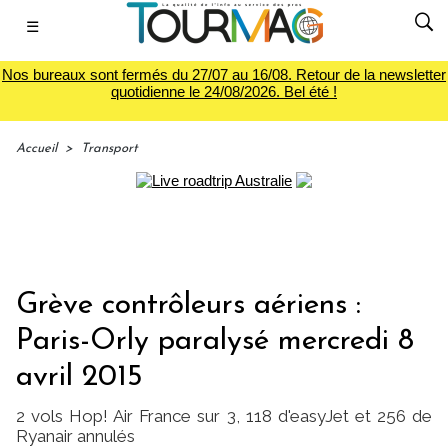
☰
Nos bureaux sont fermés du 27/07 au 16/08. Retour de la newsletter
quotidienne le 24/08/2026. Bel été !
Accueil
>
Transport
Grève contrôleurs aériens :
Paris-Orly paralysé mercredi 8
avril 2015
2 vols Hop! Air France sur 3, 118 d'easyJet et 256 de
Ryanair annulés