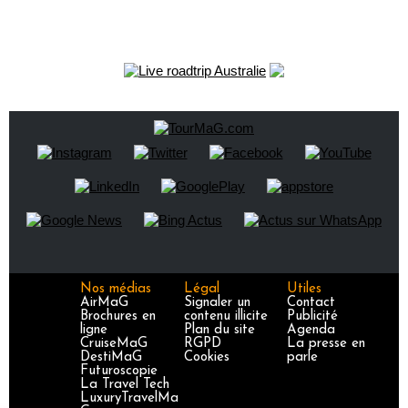
Nos médias
Légal
Utiles
AirMaG
Signaler un
Contact
Brochures en
contenu illicite
Publicité
ligne
Plan du site
Agenda
CruiseMaG
RGPD
La presse en
DestiMaG
Cookies
parle
Futuroscopie
La Travel Tech
LuxuryTravelMa