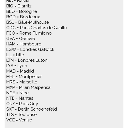
BIA = Bastia
BIQ = Biarritz
BLQ = Bologne
BOD = Bordeaux
BSL = Bâle-Mulhouse
CDG = Paris Charles de Gaulle
FCO = Rome Fiumicino
GVA = Genève
HAM = Hambourg
LGW = Londres Gatwick
LIL = Lille
LTN = Londres Luton
LYS = Lyon
MAD = Madrid
MPL = Montpellier
MRS = Marseille
MXP = Milan Malpensa
NCE = Nice
NTE = Nantes
ORY = Paris Orly
SXF = Berlin Schoenefeld
TLS = Toulouse
VCE = Venise