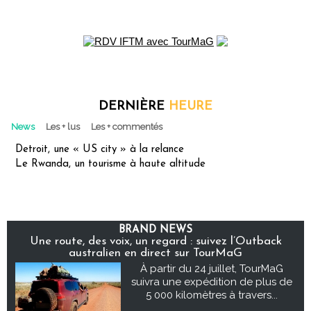
DERNIÈRE
HEURE
News
Les + lus
Les + commentés
Detroit, une « US city » à la relance
Le Rwanda, un tourisme à haute altitude
BRAND NEWS
Une route, des voix, un regard : suivez l’Outback
australien en direct sur TourMaG
À partir du 24 juillet, TourMaG
suivra une expédition de plus de
5 000 kilomètres à travers...