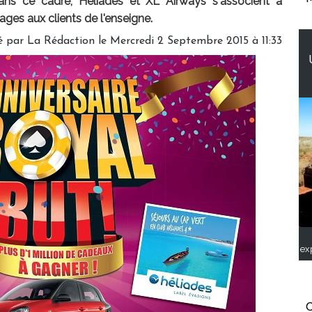
ans ce cadre, Héliades et XL Airways s'associent à
ages aux clients de l'enseigne.
é par
La Rédaction
le Mercredi 2 Septembre 2015 à 11:33
ex
C