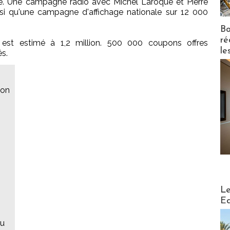
èle. Une campagne radio avec Michel Laroque et Pierre
i qu'une campagne d'affichage nationale sur 12 000
Bo
ré
est estimé à 1,2 million. 500 000 coupons offres
le
és.
ion
Distribu
Le
Ed
au