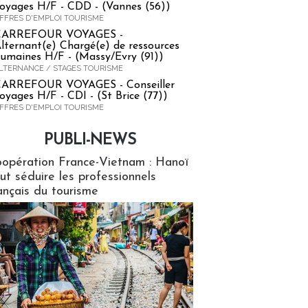
oyages H/F - CDD - (Vannes (56))
FFRES D'EMPLOI TOURISME
CARREFOUR VOYAGES -
lternant(e) Chargé(e) de ressources
umaines H/F - (Massy/Evry (91))
LTERNANCE / STAGES TOURISME
ARREFOUR VOYAGES - Conseiller
oyages H/F - CDI - (St Brice (77))
FFRES D'EMPLOI TOURISME
PUBLI-NEWS
ews
opération France-Vietnam : Hanoï
ut séduire les professionnels
ançais du tourisme