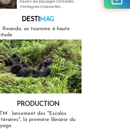
travers ses paysages contrastés,
montagnes imposantes,...
DESTI
MAG
MAG
 Rwanda, un tourisme à haute
titude
PRODUCTION
ion
TM : lancement des "Escales
ttéraires", la première librairie du
oyage