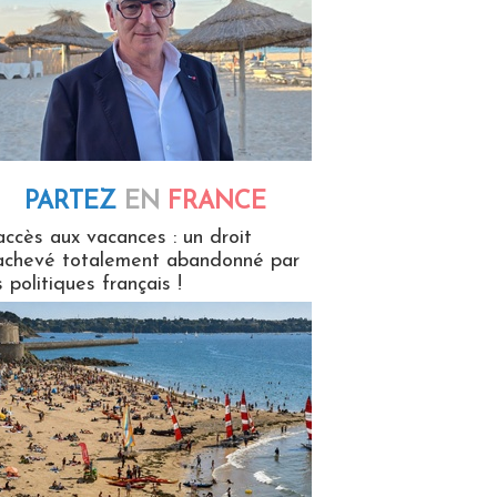
PARTEZ
EN
FRANCE
 en France
accès aux vacances : un droit
achevé totalement abandonné par
s politiques français !