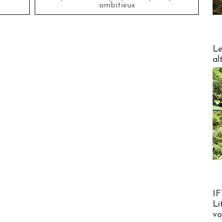
ambitieux
DESTI
Le
al
Product
IF
Li
v