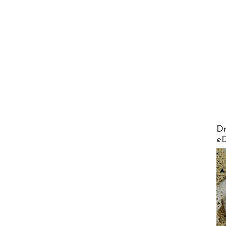
AirMa
Dr
e