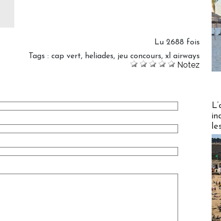
Lu 2688 fois
Tags
:
cap vert
,
heliades
,
jeu concours
,
xl airways
Notez
Partez
L’
in
le