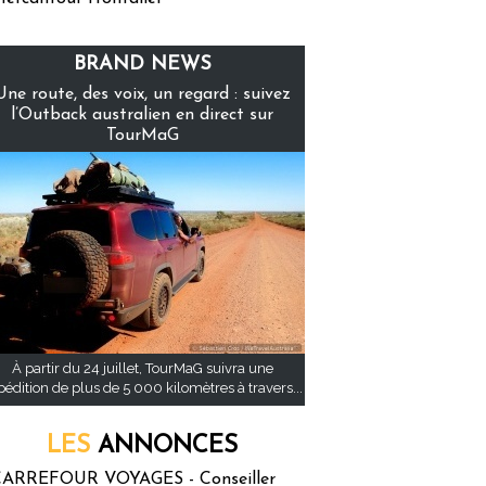
BRAND NEWS
Une route, des voix, un regard : suivez
l’Outback australien en direct sur
TourMaG
À partir du 24 juillet, TourMaG suivra une
pédition de plus de 5 000 kilomètres à travers...
LES
ANNONCES
ARREFOUR VOYAGES - Conseiller