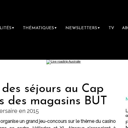
LITÉS
THÉMATIQUES
NEWSLETTERS
TV
A
▼
▼
▼
 des séjours au Cap
nts des magasins BUT
ersaire en 2015
L
a
 organise un grand jeu-concours sur le thème du casino
F
M