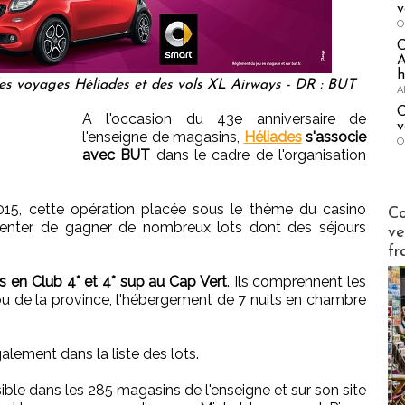
v
O
A
h
des voyages Héliades et des vols XL Airways - DR : BUT
A
C
A l'occasion du 43e anniversaire de
v
l'enseigne de magasins,
Héliades
s'associe
O
avec BUT
dans le cadre de l'organisation
Publi-n
15, cette opération placée sous le thème du casino
Co
tenter de gagner de nombreux lots dont des séjours
ve
fr
 en Club 4* et 4* sup au Cap Vert
. Ils comprennent les
 ou de la province, l'hébergement de 7 nuits en chambre
alement dans la liste des lots.
ible dans les 285 magasins de l'enseigne et sur son site