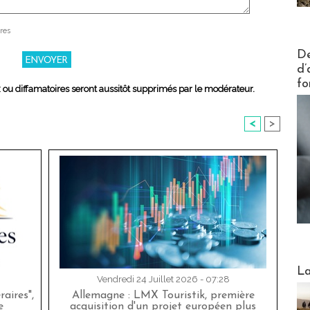
res
Actus V
De
d’
fo
x ou diffamatoires seront aussitôt supprimés par le modérateur.
<
>
Webinai
La
Vendredi 24 Juillet 2026 - 07:28
aires",
Allemagne : LMX Touristik, première
e
acquisition d'un projet européen plus