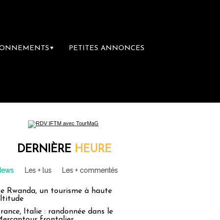
BONNEMENTS
PETITES ANNONCES
▼
DERNIÈRE
HEURE
News
Les + lus
Les + commentés
e Rwanda, un tourisme à haute
ltitude
rance, Italie : randonnée dans le
ercantour frontalier