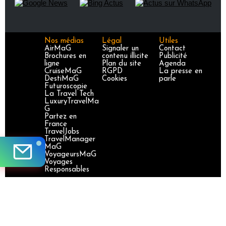
Nos médias
Légal
Utiles
AirMaG
Signaler un
Contact
Brochures en
contenu illicite
Publicité
ligne
Plan du site
Agenda
CruiseMaG
RGPD
La presse en
DestiMaG
Cookies
parle
Futuroscopie
La Travel Tech
LuxuryTravelMa
G
Partez en
France
TravelJobs
TravelManager
MaG
VoyageursMaG
Voyages
Responsables
Site certifié