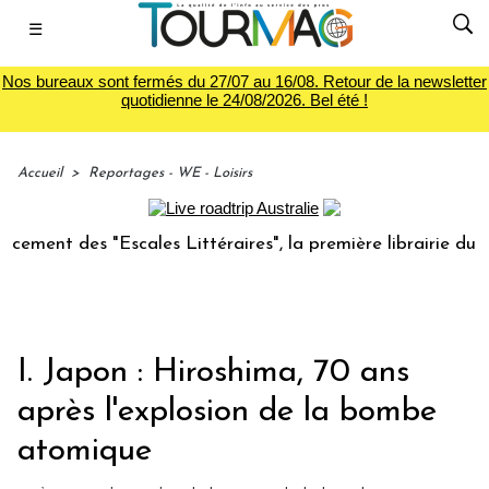
☰
Nos bureaux sont fermés du 27/07 au 16/08. Retour de la newsletter
quotidienne le 24/08/2026. Bel été !
Accueil
>
Reportages - WE - Loisirs
des "Escales Littéraires", la première librairie du voyage
I. Japon : Hiroshima, 70 ans
après l'explosion de la bombe
atomique