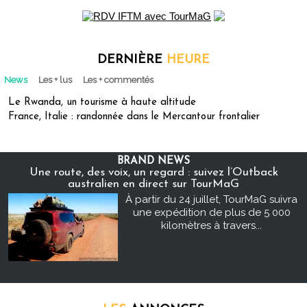
DERNIÈRE
HEURE
News
Les + lus
Les + commentés
Le Rwanda, un tourisme à haute altitude
France, Italie : randonnée dans le Mercantour frontalier
BRAND NEWS
Une route, des voix, un regard : suivez l’Outback
australien en direct sur TourMaG
À partir du 24 juillet, TourMaG suivra
une expédition de plus de 5 000
kilomètres à travers...