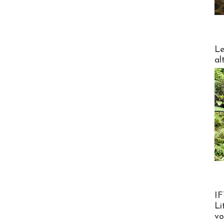
DESTI
Le
al
Product
IF
Li
v