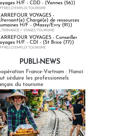
oyages H/F - CDD - (Vannes (56))
FFRES D'EMPLOI TOURISME
CARREFOUR VOYAGES -
lternant(e) Chargé(e) de ressources
umaines H/F - (Massy/Evry (91))
LTERNANCE / STAGES TOURISME
ARREFOUR VOYAGES - Conseiller
oyages H/F - CDI - (St Brice (77))
FFRES D'EMPLOI TOURISME
PUBLI-NEWS
ews
opération France-Vietnam : Hanoï
ut séduire les professionnels
ançais du tourisme