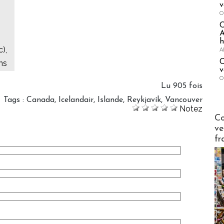
v
O
A
h
),
A
C
ns
v
O
Lu 905 fois
Tags
:
Canada
,
Icelandair
,
Islande
,
Reykjavík
,
Vancouver
Notez
Publi-n
Co
ve
fr