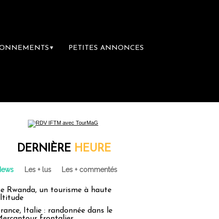
BONNEMENTS
PETITES ANNONCES
▼
DERNIÈRE
HEURE
News
Les + lus
Les + commentés
e Rwanda, un tourisme à haute
ltitude
rance, Italie : randonnée dans le
ercantour frontalier