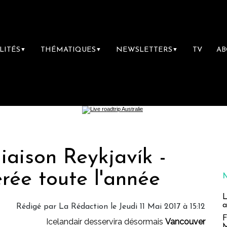
LITÉS
THÉMATIQUES
NEWSLETTERS
TV
A
▼
▼
▼
 liaison Reykjavík -
rée toute l'année
L
a
Rédigé par
La Rédaction
le Jeudi 11 Mai 2017 à 15:12
F
Icelandair desservira désormais
Vancouver
M