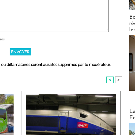
Bo
ré
le
res
x ou diffamatoires seront aussitôt supprimés par le modérateur.
<
>
Distribu
Le
Ed