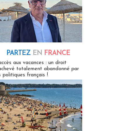
PARTEZ
EN
FRANCE
 en France
accès aux vacances : un droit
achevé totalement abandonné par
s politiques français !