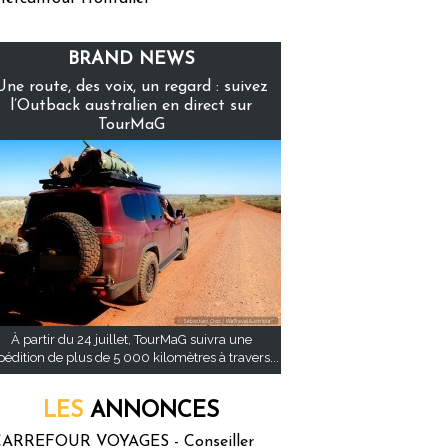
BRAND NEWS
Une route, des voix, un regard : suivez
l’Outback australien en direct sur
TourMaG
À partir du 24 juillet, TourMaG suivra une
pédition de plus de 5 000 kilomètres à travers...
LES
ANNONCES
ARREFOUR VOYAGES - Conseiller