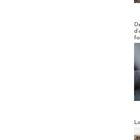
Actus V
De
d’
fo
Webinai
La