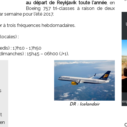
au départ de Reykjavík toute l'année
, en
Boeing 757 tri-classes à raison de deux
ar semaine pour l'été 2017.
er à trois fréquences hebdomadaires.
locales) :
edis) : 17h10 - 17h50
dimanches) : 15h45 – 06h00 (J+1).
s
ex
DR : Icelandair
t
 en
C