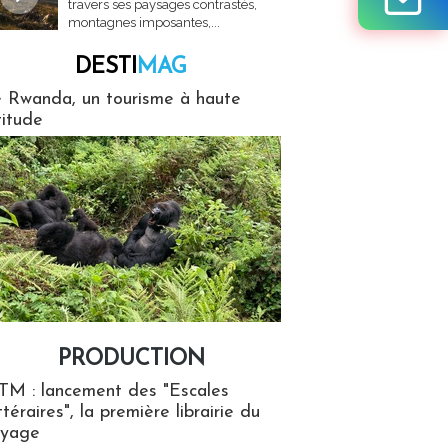
travers ses paysages contrastés,
montagnes imposantes,...
DESTI
MAG
MAG
 Rwanda, un tourisme à haute
titude
PRODUCTION
ion
TM : lancement des "Escales
ttéraires", la première librairie du
oyage