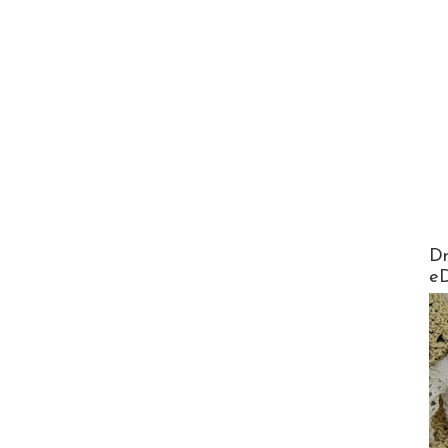
AirMa
Dr
e