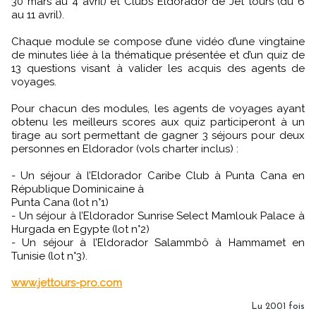
30 mars au 4 avril) et Clubs Eldorador de Jet tours (du 6
au 11 avril).
Chaque module se compose d’une vidéo d’une vingtaine
de minutes liée à la thématique présentée et d’un quiz de
13 questions visant à valider les acquis des agents de
voyages.
Pour chacun des modules, les agents de voyages ayant
obtenu les meilleurs scores aux quiz participeront à un
tirage au sort permettant de gagner 3 séjours pour deux
personnes en Eldorador (vols charter inclus) :
- Un séjour à l’Eldorador Caribe Club à Punta Cana en
République Dominicaine à
Punta Cana (lot n°1)
- Un séjour à l’Eldorador Sunrise Select Mamlouk Palace à
Hurgada en Egypte (lot n°2)
- Un séjour à l’Eldorador Salammbô à Hammamet en
Tunisie (lot n°3).
www.jettours-pro.com
Lu 2001 fois