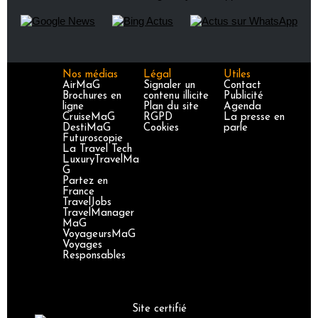
Nos médias
Légal
Utiles
AirMaG
Signaler un
Contact
Brochures en
contenu illicite
Publicité
ligne
Plan du site
Agenda
CruiseMaG
RGPD
La presse en
DestiMaG
Cookies
parle
Futuroscopie
La Travel Tech
LuxuryTravelMa
G
Partez en
France
TravelJobs
TravelManager
MaG
VoyageursMaG
Voyages
Responsables
Site certifié