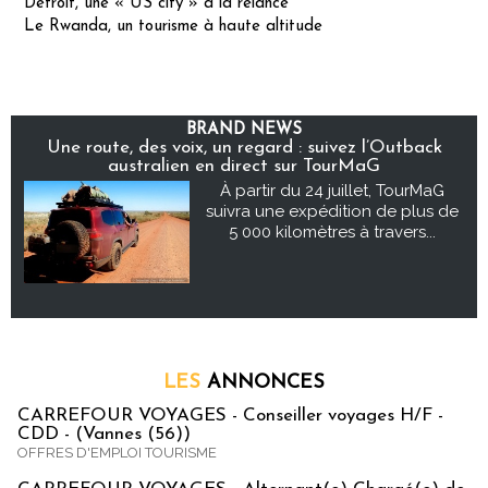
Detroit, une « US city » à la relance
Le Rwanda, un tourisme à haute altitude
BRAND NEWS
Une route, des voix, un regard : suivez l’Outback
australien en direct sur TourMaG
À partir du 24 juillet, TourMaG
suivra une expédition de plus de
5 000 kilomètres à travers...
LES
ANNONCES
CARREFOUR VOYAGES - Conseiller voyages H/F -
CDD - (Vannes (56))
OFFRES D'EMPLOI TOURISME