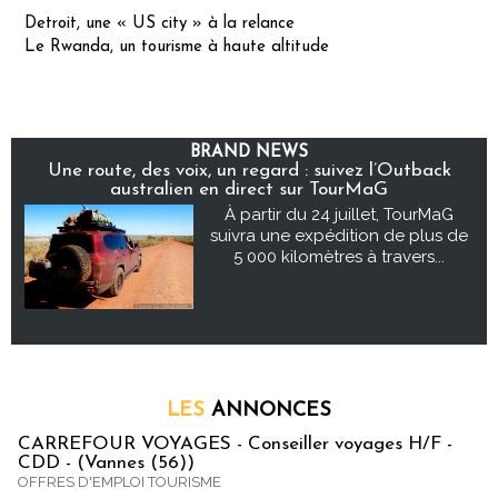
Detroit, une « US city » à la relance
Le Rwanda, un tourisme à haute altitude
BRAND NEWS
Une route, des voix, un regard : suivez l’Outback
australien en direct sur TourMaG
À partir du 24 juillet, TourMaG
suivra une expédition de plus de
5 000 kilomètres à travers...
LES
ANNONCES
CARREFOUR VOYAGES - Conseiller voyages H/F -
CDD - (Vannes (56))
OFFRES D'EMPLOI TOURISME