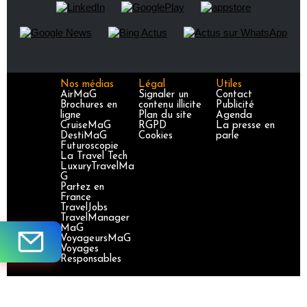
Nos médias
Légal
Utiles
AirMaG
Signaler un
Contact
Brochures en
contenu illicite
Publicité
ligne
Plan du site
Agenda
CruiseMaG
RGPD
La presse en
DestiMaG
Cookies
parle
Futuroscopie
La Travel Tech
LuxuryTravelMa
G
Partez en
France
TravelJobs
TravelManager
MaG
VoyageursMaG
Voyages
Responsables