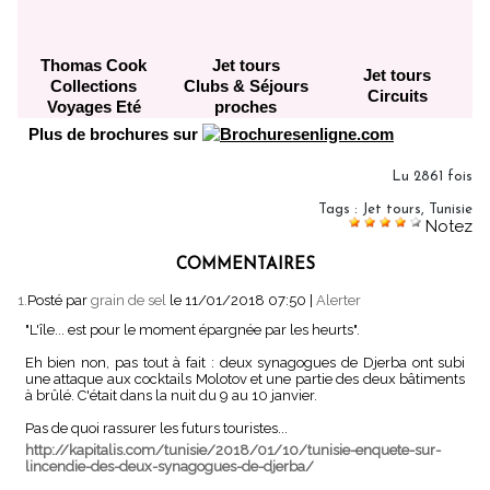
Thomas Cook
Jet tours
Jet tours
Collections
Clubs & Séjours
Circuits
Voyages Eté
proches
Plus de brochures sur
Lu 2861 fois
Tags
:
Jet tours
,
Tunisie
Notez
COMMENTAIRES
1.
Posté par
grain de sel
le 11/01/2018 07:50
|
Alerter
"L'île... est pour le moment épargnée par les heurts".
Eh bien non, pas tout à fait : deux synagogues de Djerba ont subi
une attaque aux cocktails Molotov et une partie des deux bâtiments
à brûlé. C'était dans la nuit du 9 au 10 janvier.
Pas de quoi rassurer les futurs touristes...
http://kapitalis.com/tunisie/2018/01/10/tunisie-enquete-sur-
lincendie-des-deux-synagogues-de-djerba/