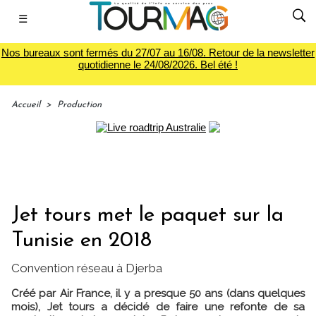
☰
Nos bureaux sont fermés du 27/07 au 16/08. Retour de la newsletter
quotidienne le 24/08/2026. Bel été !
Accueil
>
Production
Jet tours met le paquet sur la
Tunisie en 2018
Convention réseau à Djerba
Créé par Air France, il y a presque 50 ans (dans quelques
mois), Jet tours a décidé de faire une refonte de sa