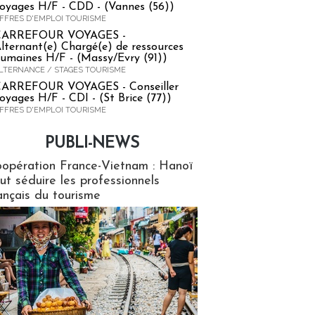
oyages H/F - CDD - (Vannes (56))
FFRES D'EMPLOI TOURISME
CARREFOUR VOYAGES -
lternant(e) Chargé(e) de ressources
umaines H/F - (Massy/Evry (91))
LTERNANCE / STAGES TOURISME
ARREFOUR VOYAGES - Conseiller
oyages H/F - CDI - (St Brice (77))
FFRES D'EMPLOI TOURISME
PUBLI-NEWS
ews
opération France-Vietnam : Hanoï
ut séduire les professionnels
ançais du tourisme