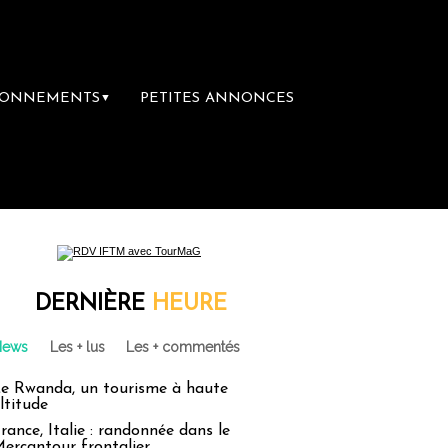
BONNEMENTS
PETITES ANNONCES
▼
DERNIÈRE
HEURE
News
Les + lus
Les + commentés
e Rwanda, un tourisme à haute
ltitude
rance, Italie : randonnée dans le
ercantour frontalier