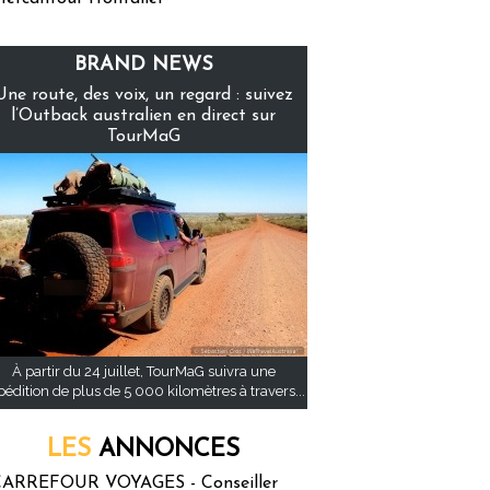
BRAND NEWS
Une route, des voix, un regard : suivez
l’Outback australien en direct sur
TourMaG
À partir du 24 juillet, TourMaG suivra une
pédition de plus de 5 000 kilomètres à travers...
LES
ANNONCES
ARREFOUR VOYAGES - Conseiller