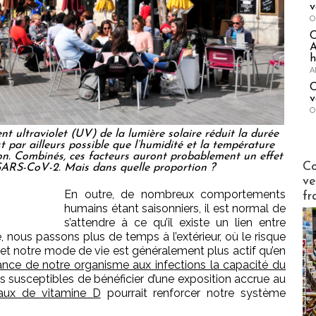
v
O
A
h
A
C
v
O
nt ultraviolet (UV) de la lumière solaire réduit la durée
est par ailleurs possible que l’humidité et la température
ion. Combinés, ces facteurs auront probablement un effet
Publi-n
Co
SARS-CoV-2. Mais dans quelle proportion ?
ve
En outre, de nombreux comportements
fr
humains étant saisonniers, il est normal de
s’attendre à ce qu’il existe un lien entre
é, nous passons plus de temps à l’extérieur, où le risque
 et notre mode de vie est généralement plus actif qu’en
tance de notre organisme aux infections la capacité du
susceptibles de bénéficier d’une exposition accrue au
aux de vitamine D
pourrait renforcer notre système