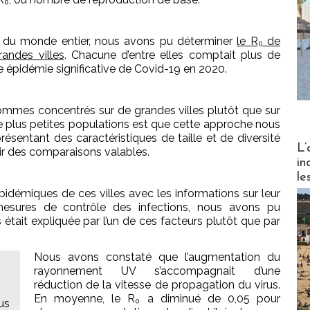
t du monde entier, nous avons pu déterminer
le R₀ de
andes villes
. Chacune d’entre elles comptait plus de
 épidémie significative de Covid-19 en 2020.
ommes concentrés sur de grandes villes plutôt que sur
 de plus petites populations est que cette approche nous
ésentant des caractéristiques de taille et de diversité
Partez
L’
ir des comparaisons valables.
in
le
idémiques de ces villes avec les informations sur leur
mesures de contrôle des infections, nous avons pu
 était expliquée par l’un de ces facteurs plutôt que par
Nous avons constaté que l’augmentation du
rayonnement UV s’accompagnait d’une
réduction de la vitesse de propagation du virus.
En moyenne, le R₀ a diminué de 0,05 pour
us