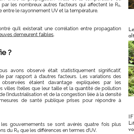
 par les nombreux autres facteurs qui affectent le R₀,
ste entre le rayonnement UV et la température.
DESTI
ré qu’il existerait une corrélation entre propagation
Le
euves demeurent faibles
.
al
ie ?
s avons observé était statistiquement significatif,
le par rapport à d’autres facteurs. Les variations des
bservées étaient davantage expliquées par les
illes (telles que leur taille et la quantité de pollution
 l’industrialisation et de la congestion liée à la densité
s mesures de santé publique prises pour répondre à
Product
IF
Li
 les gouvernements se sont avérés quatre fois plus
v
ons du R₀ que les différences en termes d’UV.