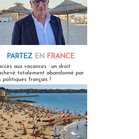
PARTEZ
EN
FRANCE
 en France
accès aux vacances : un droit
achevé totalement abandonné par
s politiques français !