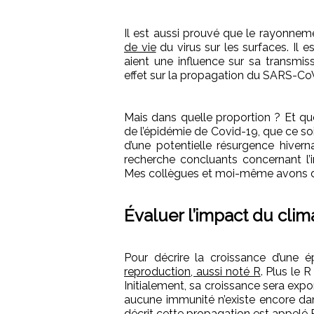
Il est aussi prouvé que le rayonneme
de vie
du virus sur les surfaces. Il e
aient une influence sur sa transmi
effet sur la propagation du SARS-Co
Mais dans quelle proportion ? Et que
de l’épidémie de Covid-19, que ce s
d’une potentielle résurgence hiverna
recherche concluants concernant l’
Mes collègues et moi-même avons do
Évaluer l’impact du clim
Pour décrire la croissance d’une é
reproduction, aussi noté R
. Plus le 
Initialement, sa croissance sera expo
aucune immunité n’existe encore da
décrit cette propagation est appelé