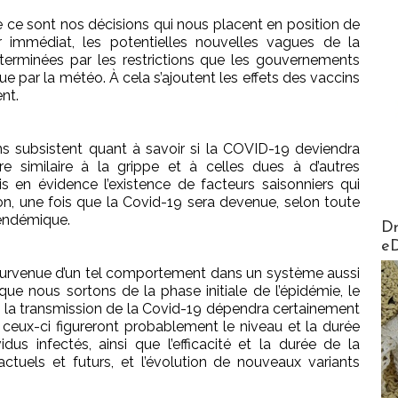
que ce sont nos décisions qui nous placent en position de
r immédiat, les potentielles nouvelles vagues de la
erminées par les restrictions que les gouvernements
e par la météo. À cela s’ajoutent les effets des vaccins
nt.
ns subsistent quant à savoir si la COVID-19 deviendra
e similaire à la grippe et à celles dues à d’autres
s en évidence l’existence de facteurs saisonniers qui
ion, une fois que la Covid-19 sera devenue, selon toute
 endémique.
AirMa
Dr
e
 la survenue d’un tel comportement dans un système aussi
ue nous sortons de la phase initiale de l’épidémie, le
la transmission de la Covid-19 dépendra certainement
ceux-ci figureront probablement le niveau et la durée
dus infectés, ainsi que l’efficacité et la durée de la
actuels et futurs, et l’évolution de nouveaux variants