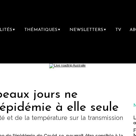
LITÉS
THÉMATIQUES
NEWSLETTERS
TV
A
▼
▼
▼
beaux jours ne
’épidémie à elle seule
té et de la température sur la transmission
L
a
F
M