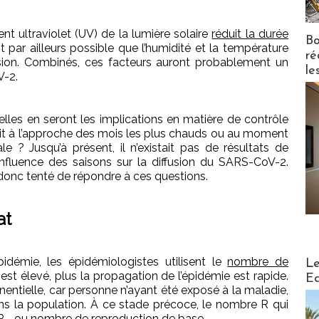
nt ultraviolet (UV) de la lumière solaire
réduit la durée
Bo
st par ailleurs possible que l’humidité et la température
ré
ssion. Combinés, ces facteurs auront probablement un
le
V-2.
lles en seront les implications en matière de contrôle
oit à l’approche des mois les plus chauds ou au moment
le ? Jusqu’à présent, il n’existait pas de résultats de
influence des saisons sur la diffusion du SARS-CoV-2.
nc tenté de répondre à ces questions.
at
Distribu
pidémie, les épidémiologistes utilisent le
nombre de
Le
R est élevé, plus la propagation de l’épidémie est rapide.
Ed
nentielle, car personne n’ayant été exposé à la maladie,
ns la population. À ce stade précoce, le nombre R qui
 R₀, ou nombre de reproduction de base.