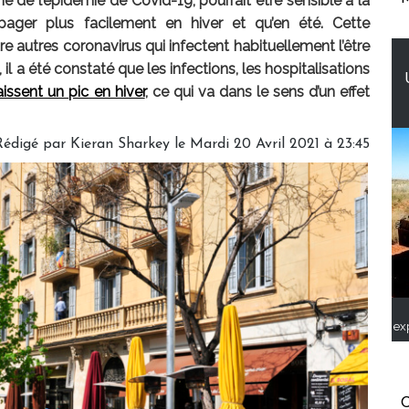
e de l’épidémie de Covid-19, pourrait être sensible à la
opager plus facilement en hiver et qu’en été. Cette
re autres coronavirus qui infectent habituellement l’être
, il a été constaté que les infections, les hospitalisations
issent un pic en hiver
, ce qui va dans le sens d’un effet
Rédigé par Kieran Sharkey le Mardi 20 Avril 2021 à 23:45
ex
C