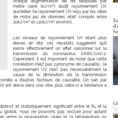
chaque augmentation de dix kilojoules par
mètre carré (kJ/m²) dudit rayonnement UV
quotidien (le rayonnement UV reçu par les villes
de notre jeu de données était compris entre
Actus V
De
30kJ/m² et 130kJ/m² environ).
d’
fo
Les niveaux de rayonnement UV étant plus
élevés en été, ces résultats suggèrent qu’il
existe effectivement un effet saisonnier sur la
transmission du coronavirus SARS-CoV-2.
Cependant, il est important de noter que cette
corrélation n’est pas synonyme de causalité : le
rayonnement UV n’est pas nécessairement la
cause de la diminution de la transmission
orrélé à d’autres facteurs de causalité. On sait par
 est élevé dans une ville, plus celle-ci a tendance à
Webinai
La
stinct et statistiquement significatif entre le R₀ et la
au global, nous ne pouvons pas exclure pour autant
 lien entre la propagation virale et la température ou