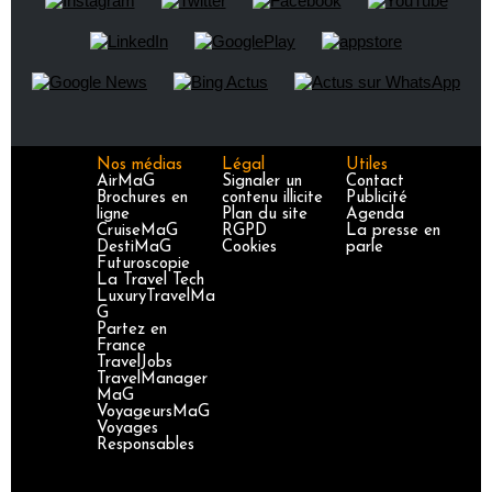
Nos médias
Légal
Utiles
AirMaG
Signaler un
Contact
Brochures en
contenu illicite
Publicité
ligne
Plan du site
Agenda
CruiseMaG
RGPD
La presse en
DestiMaG
Cookies
parle
Futuroscopie
La Travel Tech
LuxuryTravelMa
G
Partez en
France
TravelJobs
TravelManager
MaG
VoyageursMaG
Voyages
Responsables