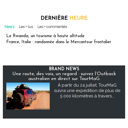
DERNIÈRE
HEURE
News
Les + lus
Les + commentés
Le Rwanda, un tourisme à haute altitude
France, Italie : randonnée dans le Mercantour frontalier
BRAND NEWS
Une route, des voix, un regard : suivez l’Outback
australien en direct sur TourMaG
À partir du 24 juillet, TourMaG
suivra une expédition de plus de
5 000 kilomètres à travers...