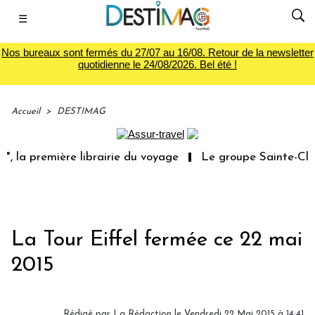
☰
Nos bureaux sont fermés du 27/07 au 16/08. Retour de la newsletter
quotidienne le 24/08/2026. Bel été !
Accueil
>
DESTIMAG
, la première librairie du voyage
Le groupe Sainte-Clair
La Tour Eiffel fermée ce 22 mai
2015
Rédigé par
La Rédaction
le Vendredi 22 Mai 2015 à 14:41